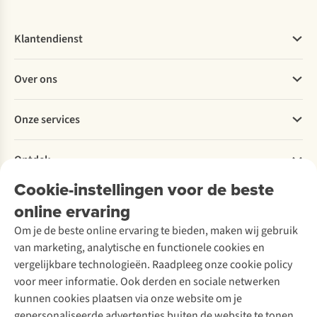
Klantendienst
Veelgestelde vragen
Over ons
Bestellen
Betalen
Werken bij A.S.Adventure
Onze services
Levering
Explore More
Retourneren
Verantwoord ondernemen
Verhuur / Skiverhuur
Bestelling herroepen
Ontdek
Over Ayacucho
Tweedehands
Onderhoud en herstellingen
Onze winkels
Cookie-instellingen voor de beste
Ski-onderhoud
A.S.Magazine
Garantie
Over A.S.Adventure
Wasservice
online ervaring
Podcast
Contact
Toegankelijkheidsverklaring
Schoenonderhoud
Explore Academy
Om je de beste online ervaring te bieden, maken wij gebruik
Schoenherstelling
Explore Camp
van marketing, analytische en functionele cookies en
Meld je aan voor de nieuwsbrief
Kledingherstelling
Gear Check
vergelijkbare technologieën. Raadpleeg onze cookie policy
Retouches
Inspiratie & advies
voor meer informatie. Ook derden en sociale netwerken
Voor bedrijven
Follow us
kunnen cookies plaatsen via onze website om je
gepersonaliseerde advertenties buiten de website te tonen.