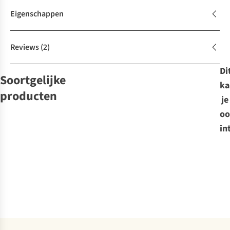
Eigenschappen
Reviews
(2)
Di
Soortgelijke
ka
producten
je
oo
Nite Ize
in
DIVERSE N-I
GEARLINE
TENT
€30,95
ORGANISATIE
SYSTEM 4 VOET
TACTICAL
Vergelijk