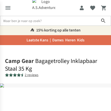
Sho
⛺️
15% korting op alle tenten
Laatste Kans |
Dames
Heren
Kids
Home
Camp Gear
Bagagetrolley Inklapbaar
Staal 35 Kg
2 reviews