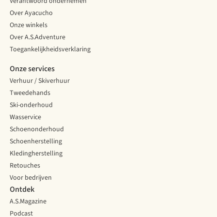
Verantwoord ondernemen
Over Ayacucho
Onze winkels
Over A.S.Adventure
Toegankelijkheidsverklaring
Onze services
Verhuur / Skiverhuur
Tweedehands
Ski-onderhoud
Wasservice
Schoenonderhoud
Schoenherstelling
Kledingherstelling
Retouches
Voor bedrijven
Ontdek
A.S.Magazine
Podcast