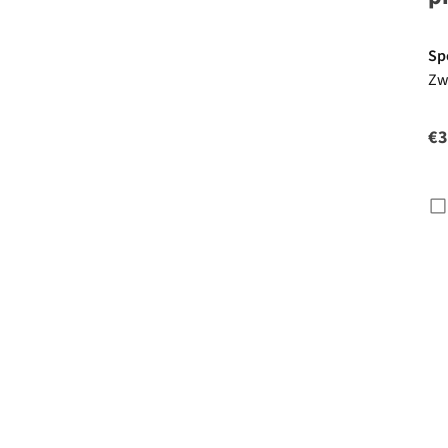
Sp
Zw
Me
Aq
€3