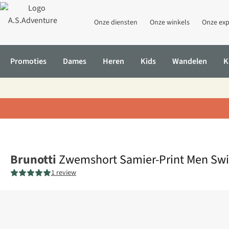
Onze diensten
Onze winkels
Onze exp
Promoties
Dames
Heren
Kids
Wandelen
K
Home
Zwemshort Samier-Print Men Swim Trunks
Brunotti
Zwemshort Samier-Print Men Sw
1 review