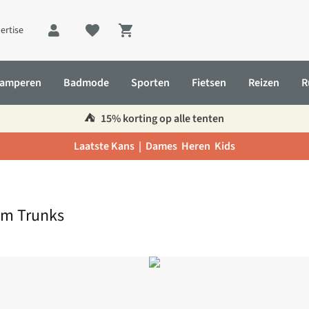
ertise
Shopping cart
amperen
Badmode
Sporten
Fietsen
Reizen
R
⛺️
15% korting op alle tenten
Laatste Kans |
Dames
Heren
Kids
im Trunks