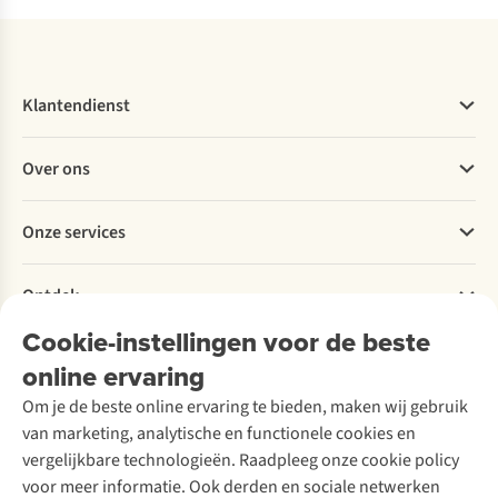
Klantendienst
Veelgestelde vragen
Over ons
Bestellen
Betalen
Werken bij A.S.Adventure
Onze services
Levering
Explore More
Retourneren
Verantwoord ondernemen
Verhuur / Skiverhuur
Bestelling herroepen
Ontdek
Over Ayacucho
Tweedehands
Onderhoud en herstellingen
Onze winkels
Cookie-instellingen voor de beste
Ski-onderhoud
A.S.Magazine
Garantie
Over A.S.Adventure
Wasservice
online ervaring
Podcast
Contact
Toegankelijkheidsverklaring
Schoenonderhoud
Explore Academy
Om je de beste online ervaring te bieden, maken wij gebruik
Schoenherstelling
Explore Camp
van marketing, analytische en functionele cookies en
Meld je aan voor de nieuwsbrief
Kledingherstelling
Gear Check
vergelijkbare technologieën. Raadpleeg onze cookie policy
Retouches
Inspiratie & advies
voor meer informatie. Ook derden en sociale netwerken