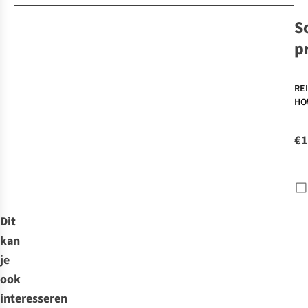
S
p
RE
HO
Pe
rkh
€1
GP
Dit
kan
je
ook
interesseren