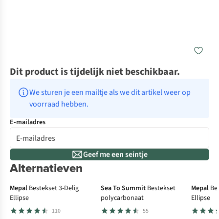
Dit product is tijdelijk niet beschikbaar.
We sturen je een mailtje als we dit artikel weer op 
voorraad hebben.
E-mailadres
Geef me een seintje
Alternatieven
Mepal
Bestekset 3-Delig
Sea To Summit
Bestekset
Mepal
Be
Ellipse
polycarbonaat
Ellipse
110
55