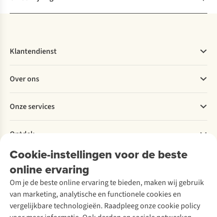
Klantendienst
Veelgestelde vragen
Over ons
Bestellen
Betalen
Werken bij A.S.Adventure
Onze services
Levering
Explore More
Retourneren
Verantwoord ondernemen
Verhuur / Skiverhuur
Bestelling herroepen
Ontdek
Over Ayacucho
Tweedehands
Onderhoud en herstellingen
Onze winkels
Cookie-instellingen voor de beste
Ski-onderhoud
A.S.Magazine
Garantie
Over A.S.Adventure
Wasservice
online ervaring
Podcast
Contact
Toegankelijkheidsverklaring
Schoenonderhoud
Explore Academy
Om je de beste online ervaring te bieden, maken wij gebruik
Schoenherstelling
Explore Camp
van marketing, analytische en functionele cookies en
Meld je aan voor de nieuwsbrief
Kledingherstelling
Gear Check
vergelijkbare technologieën. Raadpleeg onze cookie policy
Retouches
Inspiratie & advies