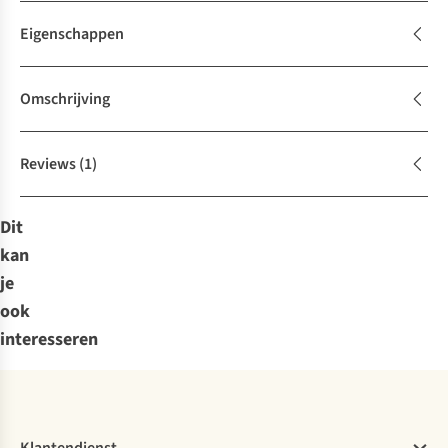
Eigenschappen
Omschrijving
Reviews
(1)
Dit
kan
je
ook
interesseren