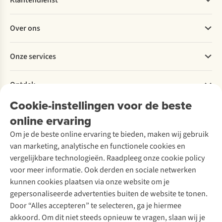
Klantendienst
Veelgestelde vragen
Over ons
Bestellen
Betalen
Werken bij A.S.Adventure
Onze services
Levering
Explore More
Retourneren
Verantwoord ondernemen
Verhuur / Skiverhuur
Bestelling herroepen
Ontdek
Over Ayacucho
Tweedehands
Onderhoud en herstellingen
Onze winkels
Cookie-instellingen voor de beste
Ski-onderhoud
A.S.Magazine
Garantie
Over A.S.Adventure
Wasservice
online ervaring
Podcast
Contact
Toegankelijkheidsverklaring
Schoenonderhoud
Explore Academy
Om je de beste online ervaring te bieden, maken wij gebruik
Schoenherstelling
Explore Camp
van marketing, analytische en functionele cookies en
Meld je aan voor de nieuwsbrief
Kledingherstelling
Gear Check
vergelijkbare technologieën. Raadpleeg onze cookie policy
Retouches
Inspiratie & advies
voor meer informatie. Ook derden en sociale netwerken
Voor bedrijven
Follow us
kunnen cookies plaatsen via onze website om je
gepersonaliseerde advertenties buiten de website te tonen.
Door “Alles accepteren” te selecteren, ga je hiermee
akkoord. Om dit niet steeds opnieuw te vragen, slaan wij je