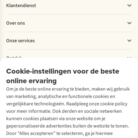
Klantendienst
Veelgestelde vragen
Over ons
Bestellen
Betalen
Werken bij A.S.Adventure
Onze services
Levering
Explore More
Retourneren
Verantwoord ondernemen
Verhuur / Skiverhuur
Bestelling herroepen
Ontdek
Over Ayacucho
Tweedehands
Onderhoud en herstellingen
Onze winkels
Cookie-instellingen voor de beste
Ski-onderhoud
A.S.Magazine
Garantie
Over A.S.Adventure
Wasservice
online ervaring
Podcast
Contact
Toegankelijkheidsverklaring
Schoenonderhoud
Explore Academy
Om je de beste online ervaring te bieden, maken wij gebruik
Schoenherstelling
Explore Camp
van marketing, analytische en functionele cookies en
Meld je aan voor de nieuwsbrief
Kledingherstelling
Gear Check
vergelijkbare technologieën. Raadpleeg onze cookie policy
Retouches
Inspiratie & advies
voor meer informatie. Ook derden en sociale netwerken
Voor bedrijven
Follow us
kunnen cookies plaatsen via onze website om je
gepersonaliseerde advertenties buiten de website te tonen.
Door “Alles accepteren” te selecteren, ga je hiermee