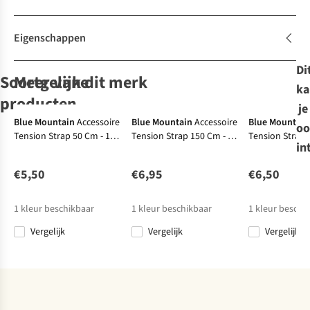
Eigenschappen
Di
Soortgelijke
Meer van dit merk
ka
producten
je
Blue Mountain
Accessoire
Blue Mountain
Accessoire
Blue Mountain
oo
Tension Strap 50 Cm - 18
Tension Strap 150 Cm - 18
Tension Strap 
Blue Mountain
Blue Mountain
Blue Mountain
in
Mm
Mm
Mm
Accessoire
Accessoire
Accessoire
Tension Strap
Tension Strap
Tension Strap
€5,50
€6,95
€6,50
50 Cm - 18 Mm
150 Cm - 18
75 Cm - 18 Mm
€5,50
€6,95
€5,95
Mm
1
kleur beschikbaar
1
kleur beschikbaar
1
kleur beschi
Vergelijk
Vergelijk
Vergelijk
Vergelijk
Vergelijk
Vergelijk