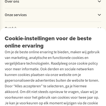
heldere,
op
onze
Over ons
Bestellen
contrastrijke
temperatuur
favoriete
Betalen
blik
met
bestemmingen
Werken bij A.S.Adventure
Onze services
op
onze
in
Levering
Explore More
de
10
Oostenrijk,
Retourneren
Verantwoord ondernemen
omgeving.
tips.
Frankrijk,
Verhuur / Skiverhuur
Bestelling herroepen
Ontdek
Over Ayacucho
Zwitserland,
Tweedehands
Onderhoud en herstellingen
Italië
Onze winkels
Cookie-instellingen voor de beste
Ski-onderhoud
A.S.Magazine
&
Garantie
Over A.S.Adventure
Wasservice
Duitsland.
online ervaring
Podcast
Contact
Toegankelijkheidsverklaring
Schoenonderhoud
Explore Academy
Om je de beste online ervaring te bieden, maken wij gebruik
Schoenherstelling
Explore Camp
van marketing, analytische en functionele cookies en
Meld je aan voor de nieuwsbrief
Kledingherstelling
Gear Check
vergelijkbare technologieën. Raadpleeg onze cookie policy
Retouches
Inspiratie & advies
voor meer informatie. Ook derden en sociale netwerken
Voor bedrijven
Follow us
kunnen cookies plaatsen via onze website om je
gepersonaliseerde advertenties buiten de website te tonen.
Door “Alles accepteren” te selecteren, ga je hiermee
akkoord. Om dit niet steeds opnieuw te vragen, slaan wij je
voorkeuren voor het gebruik van cookies voor twee jaar op.
Je kan je voorkeuren op elk moment wijzigen via de cookie