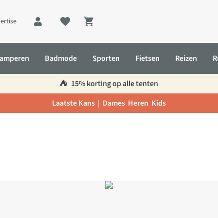
ertise
Shopping cart
amperen
Badmode
Sporten
Fietsen
Reizen
R
⛺️
15% korting op alle tenten
Laatste Kans |
Dames
Heren
Kids