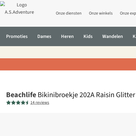
Onze diensten
Onze winkels
Onze exp
Promoties
Dames
Heren
Kids
Wandelen
K
Home
Bikinibroekje 202A Raisin Glitter
Beachlife
Bikinibroekje 202A Raisin Glitter
14 reviews