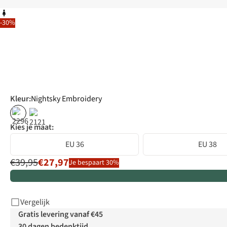
-30%
Kleur
:
Nightsky Embroidery
%
%
Kies je maat:
EU 36
EU 38
€39,95
€27,97
Je bespaart 30%
Vergelijk
Gratis levering vanaf €45
30 dagen bedenktijd