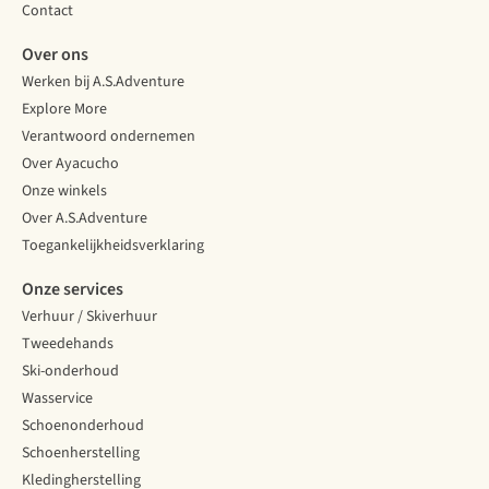
Contact
Over ons
Werken bij A.S.Adventure
Explore More
Verantwoord ondernemen
Over Ayacucho
Onze winkels
Over A.S.Adventure
Toegankelijkheidsverklaring
Onze services
Verhuur / Skiverhuur
Tweedehands
Ski-onderhoud
Wasservice
Schoenonderhoud
Schoenherstelling
Kledingherstelling