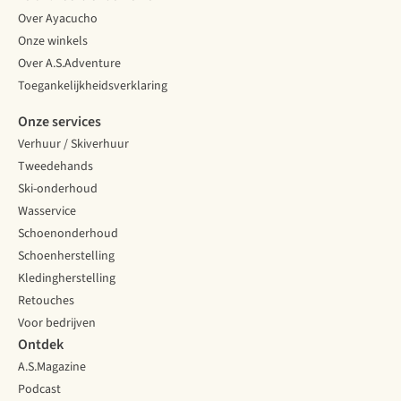
Over Ayacucho
Onze winkels
Over A.S.Adventure
Toegankelijkheidsverklaring
Onze services
Verhuur / Skiverhuur
Tweedehands
Ski-onderhoud
Wasservice
Schoenonderhoud
Schoenherstelling
Kledingherstelling
Retouches
Voor bedrijven
Ontdek
A.S.Magazine
Podcast