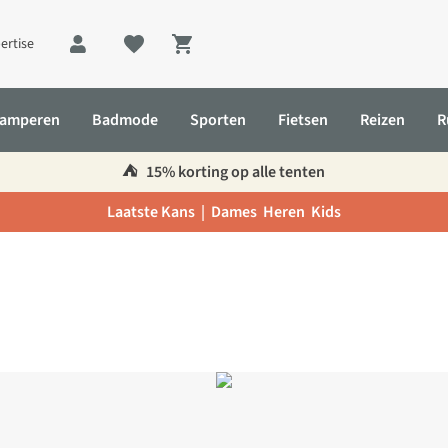
ertise
Shopping cart
amperen
Badmode
Sporten
Fietsen
Reizen
R
⛺️
15% korting op alle tenten
Laatste Kans |
Dames
Heren
Kids