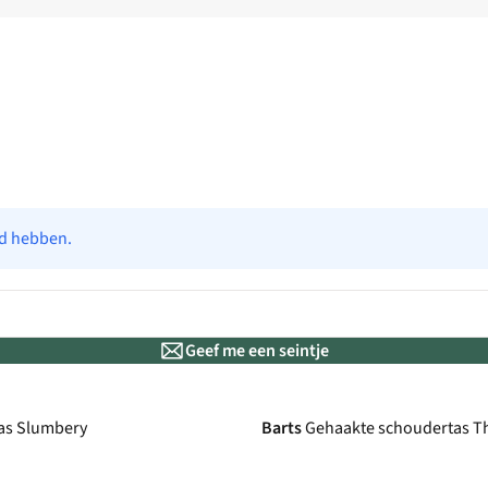
ad hebben.
Geef me een seintje
-50%
as Slumbery
Barts
Gehaakte schoudertas T