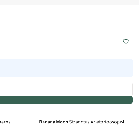
-50%
heros
Banana Moon
Strandtas Arletorioosopx4