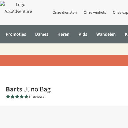
Onze diensten
Onze winkels
Onze exp
Promoties
Dames
Heren
Kids
Wandelen
K
Home
Juno Bag
Barts
Juno Bag
3 reviews