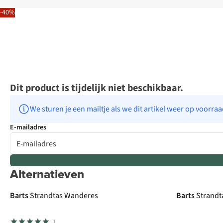
-40%
Dit product is tijdelijk niet beschikbaar.
We sturen je een mailtje als we dit artikel weer op voorra
E-mailadres
Alternatieven
-50%
-50%
Barts
Strandtas Wanderes
Barts
Strandt
1