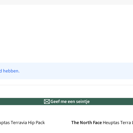
ad hebben.
Geef me een seintje
ptas Terravia Hip Pack
The North Face
Heuptas Terra