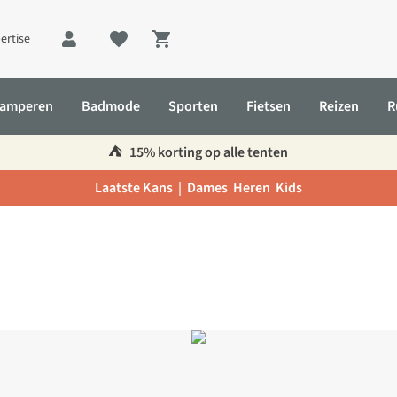
ertise
Shopping cart
amperen
Badmode
Sporten
Fietsen
Reizen
R
⛺️
15% korting op alle tenten
Laatste Kans |
Dames
Heren
Kids