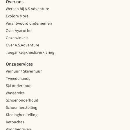
Over ons
Werken bij A.S.Adventure
Explore More
Verantwoord ondernemen
Over Ayacucho
Onze winkels
Over A.S.Adventure
Toegankelijkheidsverklaring
Onze services
Verhuur / Skiverhuur
Tweedehands
Ski-onderhoud
Wasservice
Schoenonderhoud
Schoenherstelling
Kledingherstelling
Retouches
Voor bedrijven