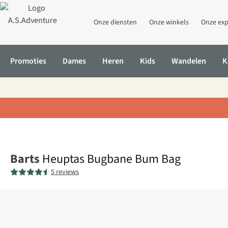
Onze diensten
Onze winkels
Onze exp
Promoties
Dames
Heren
Kids
Wandelen
K
Home
Heuptas Bugbane Bum Bag
Barts
Heuptas Bugbane Bum Bag
5 reviews