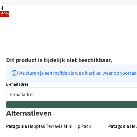
-60%
Dit product is tijdelijk niet beschikbaar.
We sturen je een mailtje als we dit artikel weer op voorra
E-mailadres
Alternatieven
De keuze van A.S.
Patagonia
Heuptas Terravia Mini Hip Pack
Patagonia
Heu