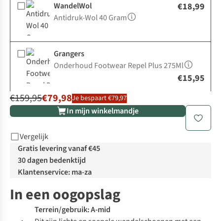
WandelWol
€18,99
Antidruk-Wol 40 Gram
Grangers
Onderhoud Footwear Repel Plus 275Ml
€15,95
€159,95
€79,98
Je bespaart €79,97
In mijn winkelmandje
Vergelijk
Gratis levering vanaf €45
30 dagen bedenktijd
Klantenservice: ma-za
In een oogopslag
Terrein/gebruik: A-mid