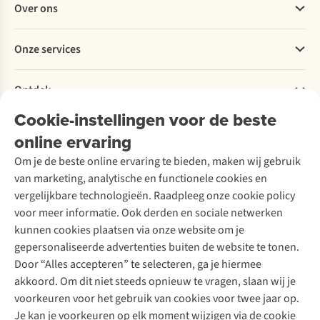
Over ons
Bestellen
Betalen
Werken bij A.S.Adventure
Onze services
Levering
Explore More
Retourneren
Verantwoord ondernemen
Verhuur / Skiverhuur
Bestelling herroepen
Ontdek
Over Ayacucho
Tweedehands
Onderhoud en herstellingen
Onze winkels
Cookie-instellingen voor de beste
Ski-onderhoud
A.S.Magazine
Garantie
Over A.S.Adventure
Wasservice
online ervaring
Podcast
Contact
Toegankelijkheidsverklaring
Schoenonderhoud
Explore Academy
Om je de beste online ervaring te bieden, maken wij gebruik
Schoenherstelling
Explore Camp
van marketing, analytische en functionele cookies en
Meld je aan voor de nieuwsbrief
Kledingherstelling
Gear Check
vergelijkbare technologieën. Raadpleeg onze cookie policy
Retouches
Inspiratie & advies
voor meer informatie. Ook derden en sociale netwerken
Voor bedrijven
Follow us
kunnen cookies plaatsen via onze website om je
gepersonaliseerde advertenties buiten de website te tonen.
Door “Alles accepteren” te selecteren, ga je hiermee
akkoord. Om dit niet steeds opnieuw te vragen, slaan wij je
voorkeuren voor het gebruik van cookies voor twee jaar op.
Je kan je voorkeuren op elk moment wijzigen via de cookie