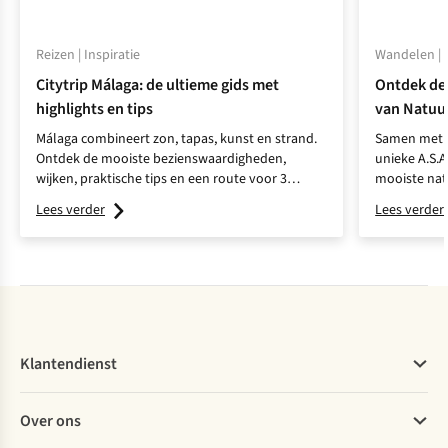
Reizen | Inspiratie
Wandelen | I
Citytrip Málaga: de ultieme gids met
Ontdek de
highlights en tips
van Natuu
Málaga combineert zon, tapas, kunst en strand.
Samen met N
Ontdek de mooiste bezienswaardigheden,
unieke A.S.
wijken, praktische tips en een route voor 3
mooiste nat
dagen.
voor een on
Lees verder
Lees verder
Klantendienst
Veelgestelde vragen
Over ons
Bestellen