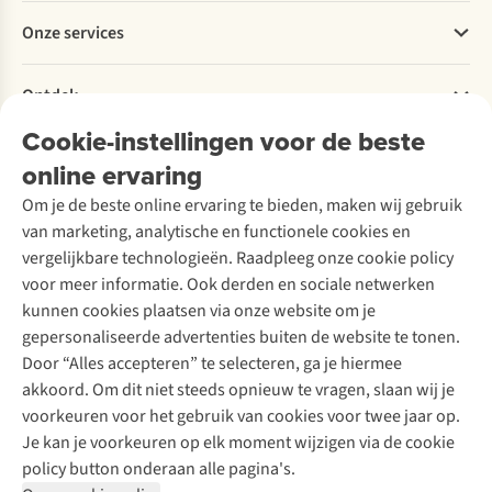
Betalen
Werken bij A.S.Adventure
Onze services
Levering
Explore More
Retourneren
Verantwoord ondernemen
Verhuur / Skiverhuur
Bestelling herroepen
Ontdek
Over Ayacucho
Tweedehands
Onderhoud en herstellingen
Onze winkels
Cookie-instellingen voor de beste
Ski-onderhoud
A.S.Magazine
Garantie
Over A.S.Adventure
Wasservice
online ervaring
Podcast
Contact
Toegankelijkheidsverklaring
Schoenonderhoud
Explore Academy
Om je de beste online ervaring te bieden, maken wij gebruik
Schoenherstelling
Explore Camp
van marketing, analytische en functionele cookies en
Meld je aan voor de nieuwsbrief
Kledingherstelling
Gear Check
vergelijkbare technologieën. Raadpleeg onze cookie policy
Retouches
Inspiratie & advies
voor meer informatie. Ook derden en sociale netwerken
Voor bedrijven
Follow us
kunnen cookies plaatsen via onze website om je
gepersonaliseerde advertenties buiten de website te tonen.
Door “Alles accepteren” te selecteren, ga je hiermee
akkoord. Om dit niet steeds opnieuw te vragen, slaan wij je
voorkeuren voor het gebruik van cookies voor twee jaar op.
Je kan je voorkeuren op elk moment wijzigen via de cookie
Disclaimer
Privacy Policy
Algemene voorwaarden
policy button onderaan alle pagina's.
Cookie Policy