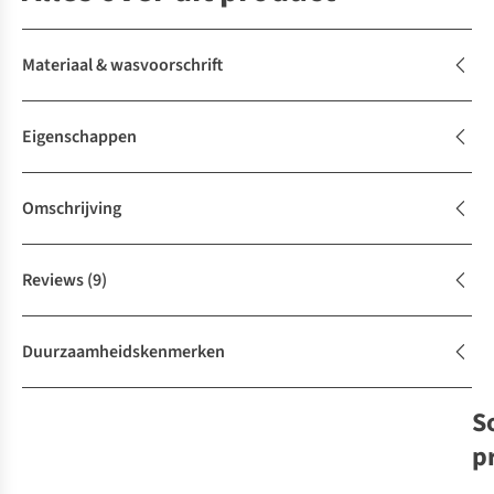
Materiaal & wasvoorschrift
Eigenschappen
Omschrijving
Reviews
(9)
Duurzaamheidskenmerken
S
p