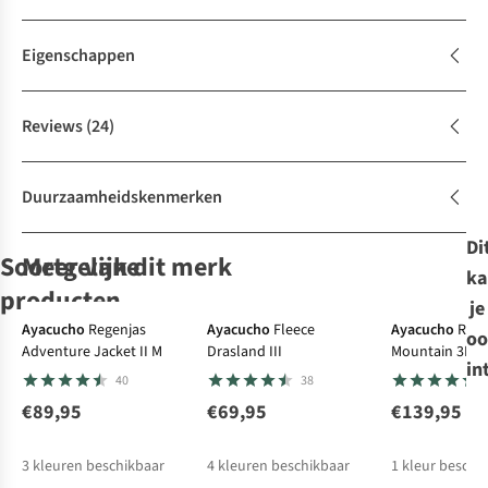
Eigenschappen
Reviews
(24)
Duurzaamheidskenmerken
Di
Soortgelijke
Meer van dit merk
ka
De keuze van A.S.
producten
je
Expert review
Ayacucho
Regenjas
Ayacucho
Fleece
Ayacucho
Rege
oo
Adventure Jacket II M
Drasland III
Mountain 3L M
Vaude
Jack Wolfskin
Rab
Softshell
Jack Wolfskin
Softshell
in
40
38
Jas Cyclone Me
Softshell
Jas Borealis
Softshell Jas
Bornberg
Hoodie
Skyvail Jkt M
€89,95
€69,95
€139,95
25
62
1
2
Hoodie
€120,00
€110,00
€120,00
€130,00
3
kleuren beschikbaar
4
kleuren beschikbaar
1
kleur beschi