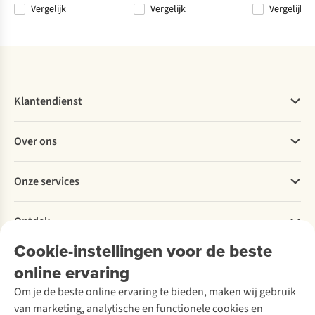
Vergelijk
Vergelijk
Vergelijk
Vergelijk
Vergelijk
Vergelijk
Vergelijk
Klantendienst
Veelgestelde vragen
Over ons
Bestellen
Betalen
Werken bij A.S.Adventure
Onze services
Levering
Explore More
Retourneren
Verantwoord ondernemen
Verhuur / Skiverhuur
Bestelling herroepen
Ontdek
Over Ayacucho
Tweedehands
Onderhoud en herstellingen
Onze winkels
Cookie-instellingen voor de beste
Ski-onderhoud
A.S.Magazine
Garantie
Over A.S.Adventure
Wasservice
online ervaring
Podcast
Contact
Toegankelijkheidsverklaring
Schoenonderhoud
Explore Academy
Om je de beste online ervaring te bieden, maken wij gebruik
Schoenherstelling
Explore Camp
van marketing, analytische en functionele cookies en
Meld je aan voor de nieuwsbrief