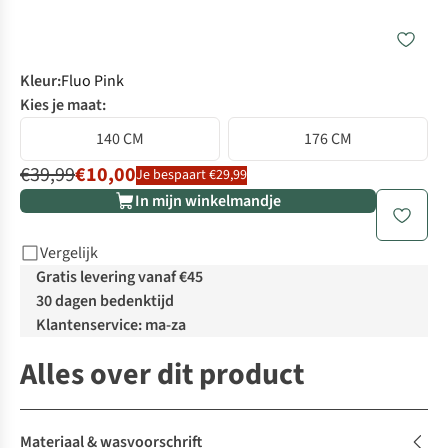
Kleur
:
Fluo Pink
Kies je maat:
140 CM
176 CM
€39,99
€10,00
Je bespaart €29,99
In mijn winkelmandje
Vergelijk
Gratis levering vanaf €45
30 dagen bedenktijd
Klantenservice: ma-za
Alles over dit product
Materiaal & wasvoorschrift