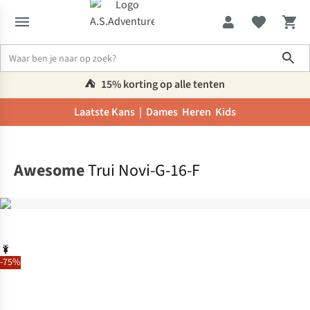
Sho
⛺️
15% korting op alle tenten
Laatste Kans |
Dames
Heren
Kids
Home
Awesome
Trui Novi-G-16-F
-75%