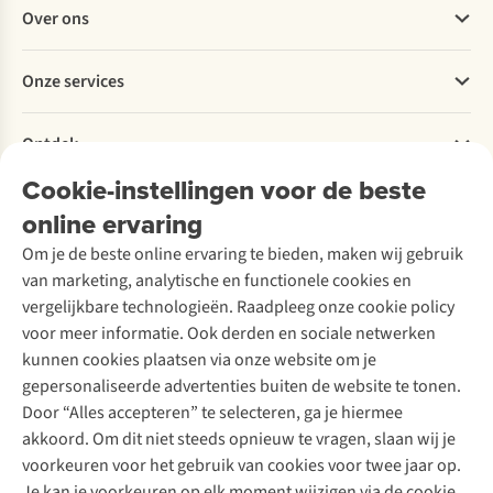
Veelgestelde vragen
Over ons
Bestellen
Betalen
Werken bij A.S.Adventure
Onze services
Levering
Explore More
Retourneren
Verantwoord ondernemen
Verhuur / Skiverhuur
Bestelling herroepen
Ontdek
Over Ayacucho
Tweedehands
Onderhoud en herstellingen
Onze winkels
Cookie-instellingen voor de beste
Ski-onderhoud
A.S.Magazine
Garantie
Over A.S.Adventure
Wasservice
online ervaring
Podcast
Contact
Toegankelijkheidsverklaring
Schoenonderhoud
Explore Academy
Om je de beste online ervaring te bieden, maken wij gebruik
Schoenherstelling
Explore Camp
van marketing, analytische en functionele cookies en
Meld je aan voor de nieuwsbrief
Kledingherstelling
Gear Check
vergelijkbare technologieën. Raadpleeg onze cookie policy
Retouches
Inspiratie & advies
voor meer informatie. Ook derden en sociale netwerken
Voor bedrijven
Follow us
kunnen cookies plaatsen via onze website om je
gepersonaliseerde advertenties buiten de website te tonen.
Door “Alles accepteren” te selecteren, ga je hiermee
akkoord. Om dit niet steeds opnieuw te vragen, slaan wij je
voorkeuren voor het gebruik van cookies voor twee jaar op.
Je kan je voorkeuren op elk moment wijzigen via de cookie