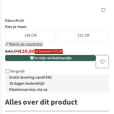
Kleur
:
Multi
Kies je maat:
140 CM
152 CM
Bekijk de maattabel
€42,99
€20,00
Je bespaart €22,99
In mijn winkelmandje
Vergelijk
Gratis levering vanaf €45
30 dagen bedenktijd
Klantenservice: ma-za
Alles over dit product