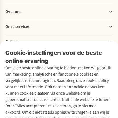
Veelgestelde vragen
Over ons
Bestellen
Betalen
Werken bij A.S.Adventure
Onze services
Levering
Explore More
Retourneren
Verantwoord ondernemen
Verhuur / Skiverhuur
Bestelling herroepen
Ontdek
Over Ayacucho
Tweedehands
Onderhoud en herstellingen
Onze winkels
Cookie-instellingen voor de beste
Ski-onderhoud
A.S.Magazine
Garantie
Over A.S.Adventure
Wasservice
online ervaring
Podcast
Contact
Toegankelijkheidsverklaring
Schoenonderhoud
Explore Academy
Om je de beste online ervaring te bieden, maken wij gebruik
Schoenherstelling
Explore Camp
van marketing, analytische en functionele cookies en
Meld je aan voor de nieuwsbrief
Kledingherstelling
Gear Check
vergelijkbare technologieën. Raadpleeg onze cookie policy
Retouches
Inspiratie & advies
voor meer informatie. Ook derden en sociale netwerken
Voor bedrijven
Follow us
kunnen cookies plaatsen via onze website om je
gepersonaliseerde advertenties buiten de website te tonen.
Door “Alles accepteren” te selecteren, ga je hiermee
akkoord. Om dit niet steeds opnieuw te vragen, slaan wij je