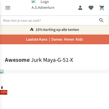
Sho
⛺️
15% korting op alle tenten
Laatste Kans |
Dames
Heren
Kids
Home
Awesome
Jurk Maya-G-51-X
-53%