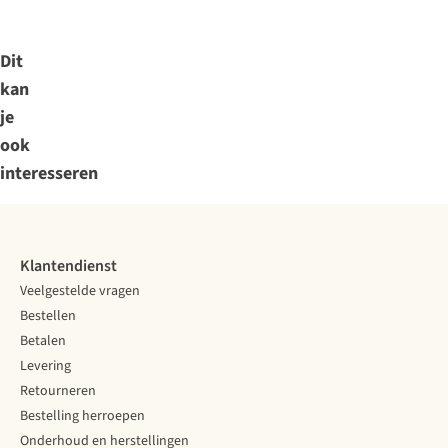
Dit
kan
je
ook
interesseren
Klantendienst
Veelgestelde vragen
Bestellen
Betalen
Levering
Retourneren
Bestelling herroepen
Onderhoud en herstellingen