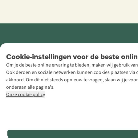
Retail Concepts
Cookie-instellingen voor de beste onlin
NV,
Om je de beste online ervaring te bieden, maken wij gebruik van
Smallandlaan
Ook derden en sociale netwerken kunnen cookies plaatsen via on
9, B-2660
akkoord. Om dit niet steeds opnieuw te vragen, slaan wij je voo
Hoboken
onderaan alle pagina's.
+32 (0)3 828
Onze cookie policy
30 15
team@asadventure.com
BTW BE
0416.762.280