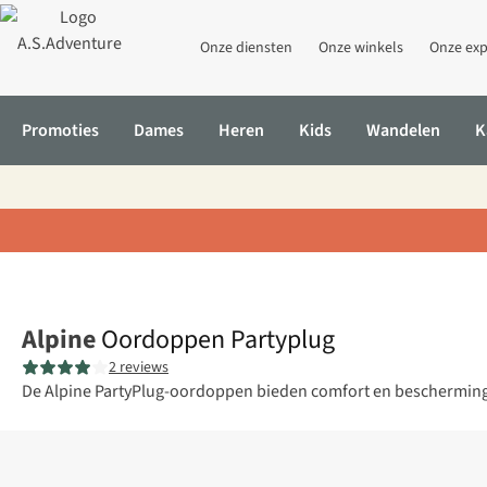
Onze diensten
Onze winkels
Onze exp
Promoties
Dames
Heren
Kids
Wandelen
K
Home
Oordoppen Partyplug
Alpine
Oordoppen Partyplug
2 reviews
De Alpine PartyPlug-oordoppen bieden comfort en bescherming me