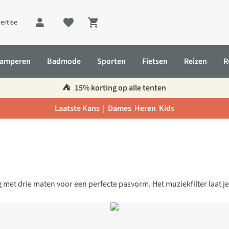
ertise
Shopping cart
amperen
Badmode
Sporten
Fietsen
Reizen
R
⛺️
15% korting op alle tenten
Laatste Kans |
Dames
Heren
Kids
t drie maten voor een perfecte pasvorm. Het muziekfilter laat je g