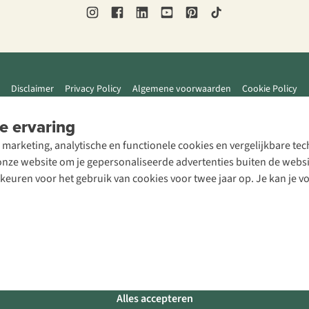
Disclaimer
Privacy Policy
Algemene voorwaarden
Cookie Policy
e ervaring
 marketing, analytische en functionele cookies en vergelijkbare t
ze website om je gepersonaliseerde advertenties buiten de website
rkeuren voor het gebruik van cookies voor twee jaar op. Je kan je 
Alles accepteren