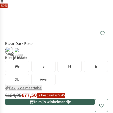
-50%
Kleur
:
Dark Rose
%
Kies je maat:
XS
S
M
L
XL
XXL
Bekijk de maattabel
€154,95
€77,50
Je bespaart €77,45
In mijn winkelmandje