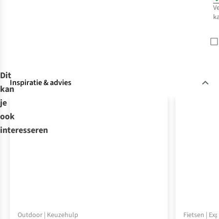
V
k
Dit
Inspiratie & advies
kan
je
ook
interesseren
Outdoor | Keuzehulp
Fietsen | Ex