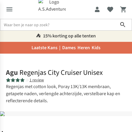
Sho
⛺️
15% korting op alle tenten
Laatste Kans |
Dames
Heren
Kids
Home
Agu
Regenjas City Cruiser Unisex
1 review
Regenjas met cotton look, Poray 13K/13K membraan,
getapete naden, verlengde achterzijde, verstelbare kap en
reflecterende details.