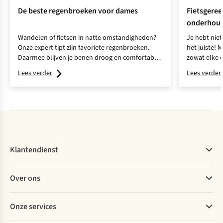
De beste regenbroeken voor dames
Fietsgereed
onderhou
Wandelen of fietsen in natte omstandigheden?
Je hebt nie
Onze expert tipt zijn favoriete regenbroeken.
het juiste! 
Daarmee blijven je benen droog en comfortabel
zowat elke o
tijdens elke regenbui.
Lees verder
Lees verder
Klantendienst
Veelgestelde vragen
Over ons
Bestellen
Betalen
Werken bij A.S.Adventure
Onze services
Levering
Explore More
Retourneren