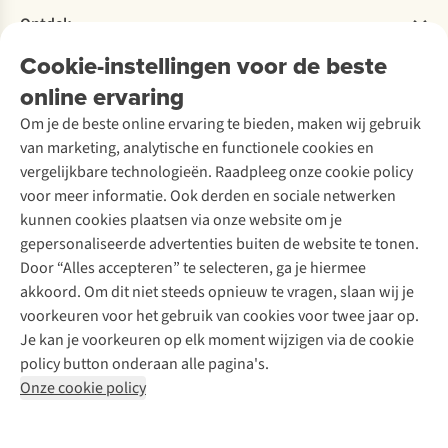
Verantwoord ondernemen
Verhuur / Skiverhuur
Bestelling herroepen
Ontdek
Over Ayacucho
Tweedehands
Onderhoud en herstellingen
Onze winkels
Cookie-instellingen voor de beste
Ski-onderhoud
A.S.Magazine
Garantie
Over A.S.Adventure
Wasservice
online ervaring
Podcast
Contact
Toegankelijkheidsverklaring
Schoenonderhoud
Explore Academy
Om je de beste online ervaring te bieden, maken wij gebruik
Schoenherstelling
Explore Camp
van marketing, analytische en functionele cookies en
Meld je aan voor de nieuwsbrief
Kledingherstelling
Gear Check
vergelijkbare technologieën. Raadpleeg onze cookie policy
Retouches
Inspiratie & advies
voor meer informatie. Ook derden en sociale netwerken
Voor bedrijven
Follow us
kunnen cookies plaatsen via onze website om je
gepersonaliseerde advertenties buiten de website te tonen.
Door “Alles accepteren” te selecteren, ga je hiermee
akkoord. Om dit niet steeds opnieuw te vragen, slaan wij je
voorkeuren voor het gebruik van cookies voor twee jaar op.
Je kan je voorkeuren op elk moment wijzigen via de cookie
Disclaimer
Privacy Policy
Algemene voorwaarden
policy button onderaan alle pagina's.
Cookie Policy
Onze cookie policy
Retail Concepts NV,
Smallandlaan 9,
B-2660 Hoboken
team@asadventure.com
+32 (0)3 828 30 15