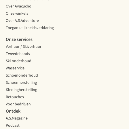
Over Ayacucho
Onze winkels
Over A.S.Adventure
Toegankelijkheidsverklaring
Onze services
Verhuur / Skiverhuur
Tweedehands
Ski-onderhoud
Wasservice
Schoenonderhoud
Schoenherstelling
Kledingherstelling
Retouches
Voor bedrijven
Ontdek
A.S.Magazine
Podcast