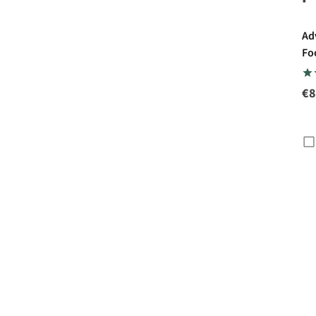
Ad
Fo
Pa
Ca
€8