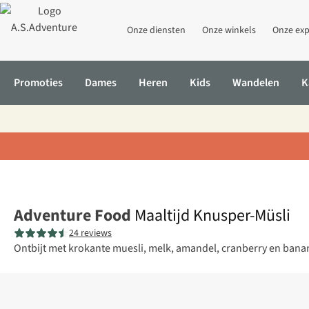
Onze diensten
Onze winkels
Onze exp
Promoties
Dames
Heren
Kids
Wandelen
K
Home
Maaltijd Knusper-Müsli
Adventure Food
Maaltijd Knusper-Müsli
24 reviews
Ontbijt met krokante muesli, melk, amandel, cranberry en banan