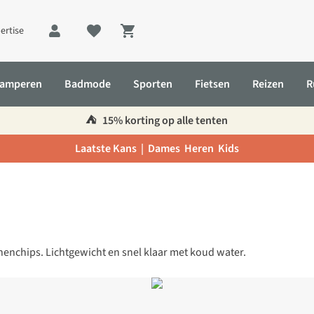
ertise
Shopping cart
amperen
Badmode
Sporten
Fietsen
Reizen
R
⛺️
15% korting op alle tenten
Laatste Kans |
Dames
Heren
Kids
enchips. Lichtgewicht en snel klaar met koud water.