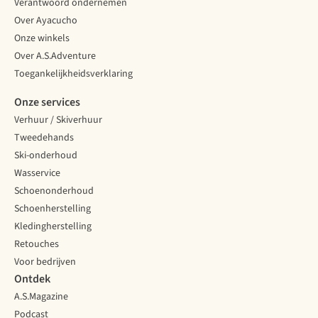
Verantwoord ondernemen
Over Ayacucho
Onze winkels
Over A.S.Adventure
Toegankelijkheidsverklaring
Onze services
Verhuur / Skiverhuur
Tweedehands
Ski-onderhoud
Wasservice
Schoenonderhoud
Schoenherstelling
Kledingherstelling
Retouches
Voor bedrijven
Ontdek
A.S.Magazine
Podcast