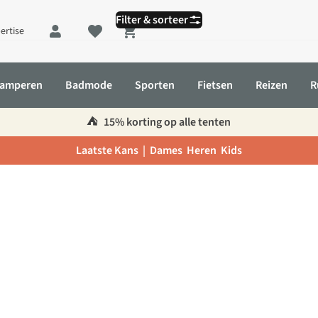
Filter & sorteer
ertise
Shopping cart
amperen
Badmode
Sporten
Fietsen
Reizen
R
⛺️
15% korting op alle tenten
Laatste Kans |
Dames
Heren
Kids