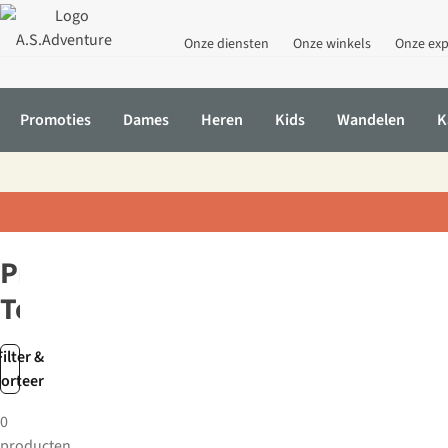
Onze diensten
Onze winkels
Onze exp
Promoties
Dames
Heren
Kids
Wandelen
K
Home
Merken
Pro-Tec
Pro-
Tec
Filter &
sorteer
0
producten