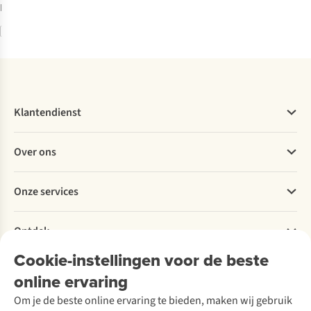
beschikbaar
Vergelijk
Klantendienst
Veelgestelde vragen
Over ons
Bestellen
Betalen
Werken bij A.S.Adventure
Onze services
Levering
Explore More
Retourneren
Verantwoord ondernemen
Verhuur / Skiverhuur
Bestelling herroepen
Ontdek
Over Ayacucho
Tweedehands
Onderhoud en herstellingen
Onze winkels
Cookie-instellingen voor de beste
Ski-onderhoud
A.S.Magazine
Garantie
Over A.S.Adventure
Wasservice
online ervaring
Podcast
Contact
Toegankelijkheidsverklaring
Schoenonderhoud
Explore Academy
Om je de beste online ervaring te bieden, maken wij gebruik
Schoenherstelling