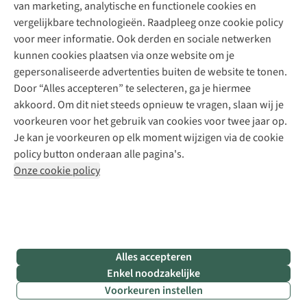
Explore Camp
van marketing, analytische en functionele cookies en
Meld je aan voor de nieuwsbrief
Kledingherstelling
Gear Check
vergelijkbare technologieën. Raadpleeg onze cookie policy
Retouches
Inspiratie & advies
voor meer informatie. Ook derden en sociale netwerken
Voor bedrijven
Follow us
kunnen cookies plaatsen via onze website om je
gepersonaliseerde advertenties buiten de website te tonen.
Door “Alles accepteren” te selecteren, ga je hiermee
akkoord. Om dit niet steeds opnieuw te vragen, slaan wij je
voorkeuren voor het gebruik van cookies voor twee jaar op.
Je kan je voorkeuren op elk moment wijzigen via de cookie
Disclaimer
Privacy Policy
Algemene voorwaarden
policy button onderaan alle pagina's.
Cookie Policy
Onze cookie policy
Retail Concepts NV,
Smallandlaan 9,
B-2660 Hoboken
team@asadventure.com
+32 (0)3 828 30 15
BTW BE 0416.762.280
Alles accepteren
Enkel noodzakelijke
Voorkeuren instellen
Filter & sorteer