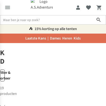
Sho
⛺️
15% korting op alle tenten
Laatste Kans |
Dames
Heren
Kids
Merken
Kappy Design
Kappy
Design
Filter &
sorteer
19
producten
-50%
-50%