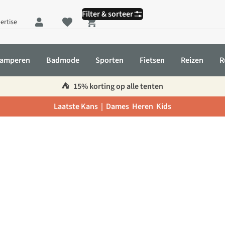
Filter & sorteer
ertise
Shopping cart
amperen
Badmode
Sporten
Fietsen
Reizen
R
⛺️
15% korting op alle tenten
Laatste Kans |
Dames
Heren
Kids