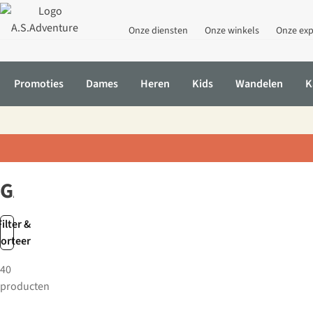
Onze diensten
Onze winkels
Onze exp
Promoties
Dames
Heren
Kids
Wandelen
K
Home
Merken
GALLIMARD
GALLIMARD
Filter &
sorteer
40
producten