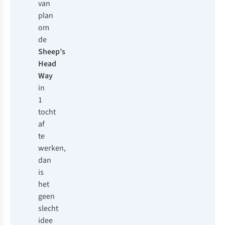
van
plan
om
de
Sheep’s
Head
Way
in
1
tocht
af
te
werken,
dan
is
het
geen
slecht
idee