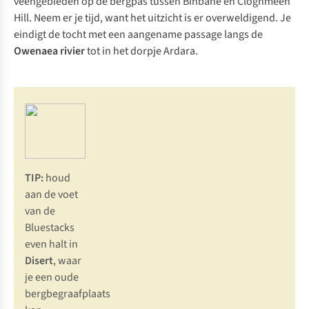
veengebieden op de bergpas tussen
Binbane
en
Cloghmeen
Hill
. Neem er je tijd, want het uitzicht is er overweldigend. Je
eindigt de tocht met een aangename passage langs de
Owenaea rivier
tot in het dorpje
Ardara
.
TIP:
houd
aan de voet
van de
Bluestacks
even halt in
Disert
, waar
je een oude
bergbegraafplaats