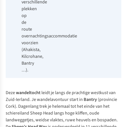
verschillende
plekken
op
de
route
overnachtingsaccommodatie
voorzien
(Ahakista,
Kilcrohane,
Bantry
…).
Deze
wandeltocht
leidt je langs de prachtige westkust van
Zuid-Ierland. Je wandelavontuur start in
Bantry
(provincie
Cork). Dagenlang trek je helemaal tot het einde van het
schiereiland Sheep Head langs hoge kliffen, oude
landweggetjes, weidse vlaktes, ruwe heuvels en bospaden.
De
Sheep’s Head Way
is onderverdeeld in 11 verschillende