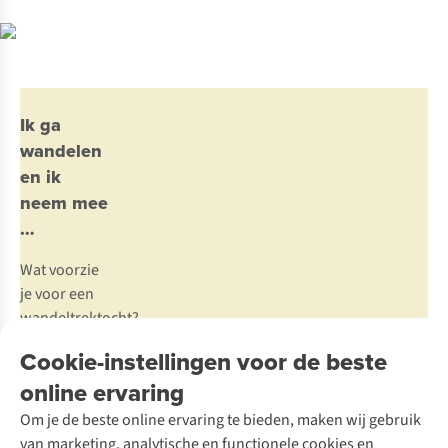
Ik ga
wandelen
en ik
neem mee
…
Wat voorzie
je voor een
wandeltrektocht?
En wat stop
Cookie-instellingen voor de beste
je in je
online ervaring
rugzak als je
er dagenlang
Om je de beste online ervaring te bieden, maken wij gebruik
te voet op
van marketing, analytische en functionele cookies en