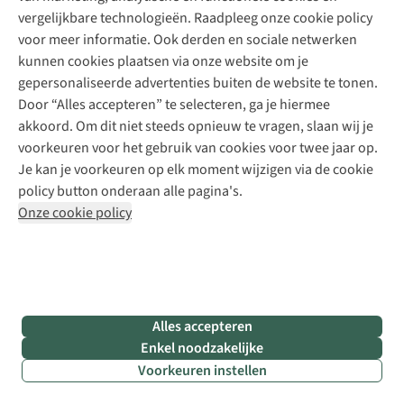
uittrekt?
vergelijkbare technologieën. Raadpleeg onze cookie policy
We
voor meer informatie. Ook derden en sociale netwerken
overlopen
kunnen cookies plaatsen via onze website om je
even
gepersonaliseerde advertenties buiten de website te tonen.
je
packlist
:
Door “Alles accepteren” te selecteren, ga je hiermee
•
akkoord. Om dit niet steeds opnieuw te vragen, slaan wij je
Goede
voorkeuren voor het gebruik van cookies voor twee jaar op.
waterdichte
Je kan je voorkeuren op elk moment wijzigen via de cookie
(!)
wandelschoenen
policy button onderaan alle pagina's.
•
Onze cookie policy
Voldoende
propere
wandelkousen
,
zodat
je af en
toe
Alles accepteren
kan
Enkel noodzakelijke
wisselen
Voorkeuren instellen
om
blaren