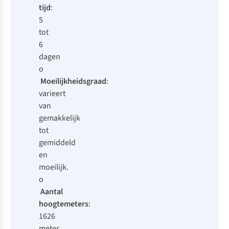
tijd
:
5
tot
6
dagen
o
Moeilijkheidsgraad
:
varieert
van
gemakkelijk
tot
gemiddeld
en
moeilijk.
o
Aantal
hoogtemeters
:
1626
meter