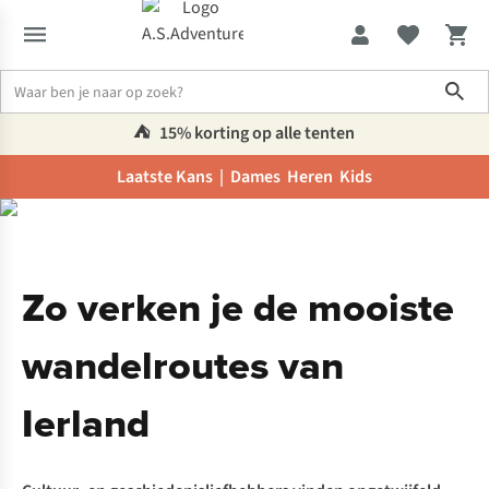
Sho
⛺️
15% korting op alle tenten
Laatste Kans |
Dames
Heren
Kids
Inspiratie & advies
Zo verken je de mooiste wandelroutes van Ier
Zo verken je de mooiste
wandelroutes van
Ierland