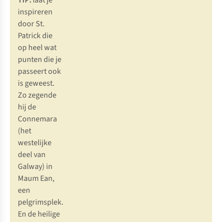
TIP:
laat je
inspireren
door St.
Patrick die
op heel wat
punten die je
passeert ook
is geweest.
Zo zegende
hij de
Connemara
(het
westelijke
deel van
Galway) in
Maum Ean,
een
pelgrimsplek.
En de heilige