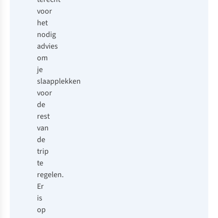
voor
het
nodig
advies
om
je
slaapplekken
voor
de
rest
van
de
trip
te
regelen.
Er
is
op