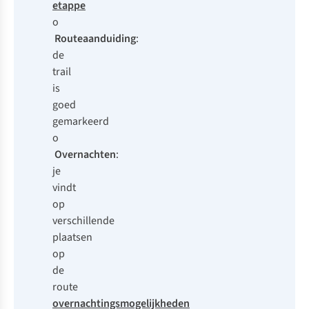
etappe
o
Routeaanduiding
:
de
trail
is
goed
gemarkeerd
o
Overnachten
:
je
vindt
op
verschillende
plaatsen
op
de
route
overnachtingsmogelijkheden