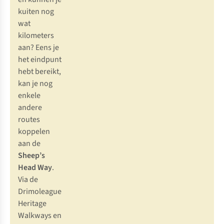
kuiten nog
wat
kilometers
aan? Eens je
het eindpunt
hebt bereikt,
kan je nog
enkele
andere
routes
koppelen
aan de
Sheep’s
Head Way
.
Via de
Drimoleague
Heritage
Walkways
en