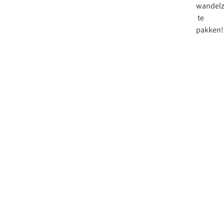
wandelz
te
pakken!