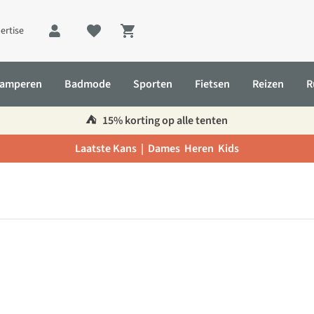
ertise
Shopping cart
amperen
Badmode
Sporten
Fietsen
Reizen
R
⛺️
15% korting op alle tenten
Laatste Kans |
Dames
Heren
Kids