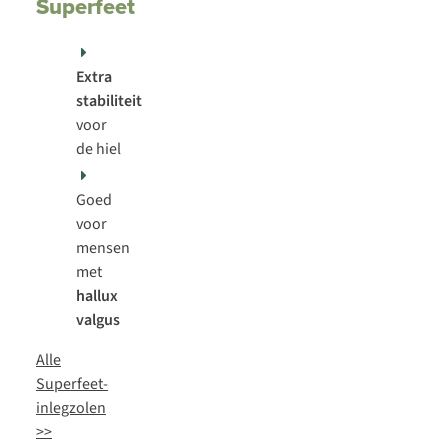
Superfeet
Extra
stabiliteit
voor
de hiel
Goed
voor
mensen
met
hallux
valgus
Alle
Superfeet-
inlegzolen
>>