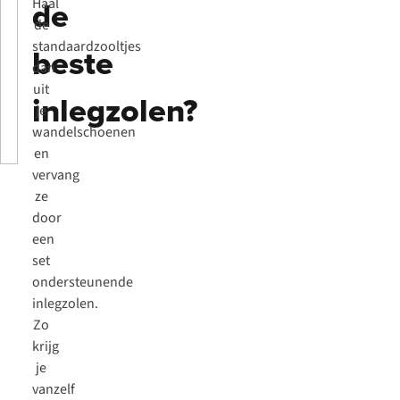
de
Haal
de
standaardzooltjes
beste
dan
uit
inlegzolen?
je
wandelschoenen
en
vervang
ze
door
een
set
ondersteunende
inlegzolen.
Zo
krijg
je
vanzelf