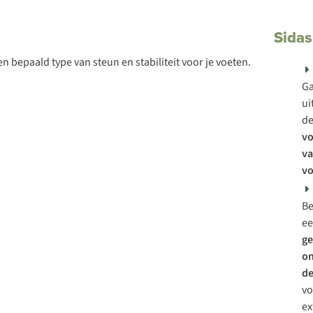
Sidas
 bepaald type van steun en stabiliteit voor je voeten.
Ga
ui
d
v
va
v
Be
e
ge
o
de
vo
ex