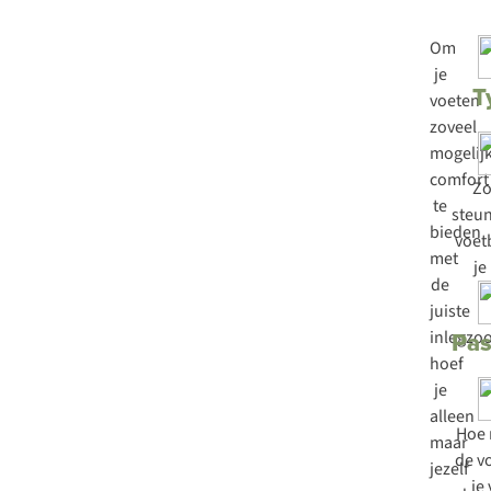
Om
je
T
voeten
zoveel
mogelij
comfort
Zo
te
steun
bieden
voet
met
je
de
juiste
Pa
inlegzoo
hoef
je
alleen
Hoe 
maar
de v
jezelf
je