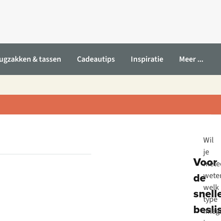
ugzakken & tassen
Cadeautips
Inspiratie
Meer ...
Wil
je
Voor
mete
de
wete
welk
snell
type
besli
inleg