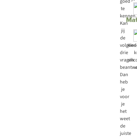
goed
te
kennen.
Mat
Kan
jij
de
volgend
Kies
drie
k
vragen
sili
beantw
w
Dan
heb
je
voor
je
het
weet
de
juiste