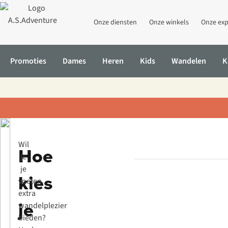
Onze diensten
Onze winkels
Onze exp
Promoties
Dames
Heren
Kids
Wandelen
K
Home
Inspiratie & advies
Hoe kies je de beste inlegzolen?
Wil
Hoe
je
je
kies
voeten
extra
je
wandelplezier
bieden?