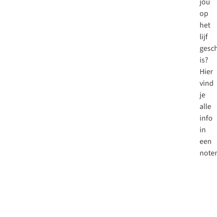
jou
op
het
lijf
gesc
is?
Hier
vind
je
alle
info
in
een
note