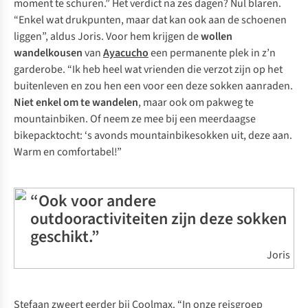
moment te schuren.” Het verdict na zes dagen? Nul blaren.
“Enkel wat drukpunten, maar dat kan ook aan de schoenen
liggen”, aldus Joris. Voor hem krijgen de
wollen
wandelkousen
van
Ayacucho
een permanente plek in z’n
garderobe. “Ik heb heel wat vrienden die verzot zijn op het
buitenleven en zou hen een voor een deze sokken aanraden.
Niet enkel om te wandelen
, maar ook om pakweg te
mountainbiken. Of neem ze mee bij een meerdaagse
bikepacktocht: ‘s avonds mountainbikesokken uit, deze aan.
Warm en comfortabel!”
“Ook voor andere
outdooractiviteiten zijn deze sokken
geschikt.”
Joris
Stefaan zweert eerder bij Coolmax. “In onze reisgroep