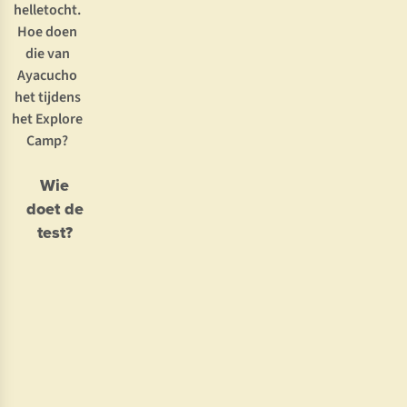
helletocht.
Hoe doen
die van
Ayacucho
het tijdens
het Explore
Camp?
Wie
doet de
test?
Joris Put
Stefaan
•
Haazen
38 jaar
•
•
Werkt
36 jaar
als
•
Werkt
grafisch
als
vormgever
aankoper
en
outdoor