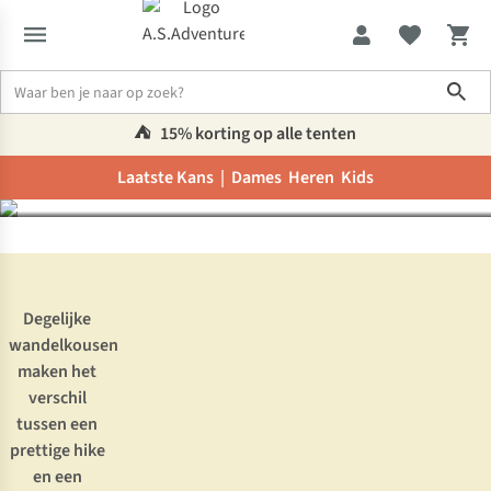
Geen blaren met
Sho
wandelsokken van
Ayacucho
⛺️
15% korting op alle tenten
Laatste Kans |
Dames
Heren
Kids
Inspiratie & advies
Geen blaren met wandelsokken van Ayacucho
Degelijke
wandelkousen
maken het
verschil
tussen een
prettige hike
en een