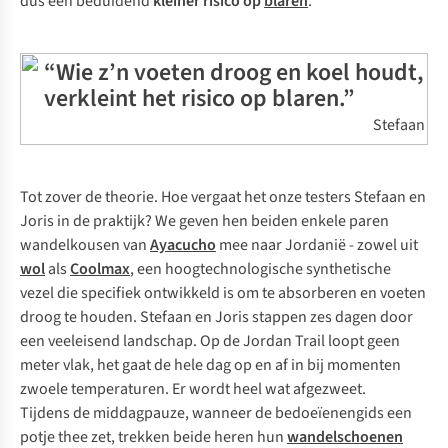
dus een beduidend
kleiner risico op
blaren
.
“Wie z’n voeten droog en koel houdt,
verkleint het risico op blaren.”
Stefaan
Tot zover de theorie. Hoe vergaat het onze testers Stefaan en
Joris in de praktijk? We geven hen beiden enkele paren
wandelkousen van
Ayacucho
mee naar Jordanië - zowel uit
wol
als
Coolmax
, een hoogtechnologische synthetische
vezel die specifiek ontwikkeld is om te absorberen en voeten
droog te houden. Stefaan en Joris stappen zes dagen door
een veeleisend landschap. Op de Jordan Trail loopt geen
meter vlak, het gaat de hele dag op en af in bij momenten
zwoele temperaturen. Er wordt heel wat afgezweet.
Tijdens de middagpauze, wanneer de bedoeïenengids een
potje thee zet, trekken beide heren hun
wandelschoenen