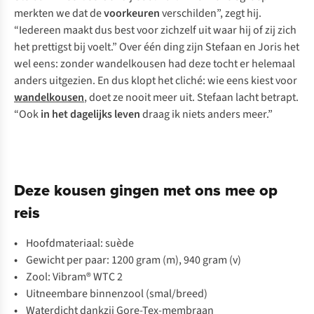
merkten we dat de
voorkeuren
verschilden”, zegt hij.
“Iedereen maakt dus best voor zichzelf uit waar hij of zij zich
het prettigst bij voelt.” Over één ding zijn Stefaan en Joris het
wel eens: zonder wandelkousen had deze tocht er helemaal
anders uitgezien. En dus klopt het cliché: wie eens kiest voor
wandelkousen
, doet ze nooit meer uit. Stefaan lacht betrapt.
“Ook
in het dagelijks leven
draag ik niets anders meer.”
Deze kousen gingen met ons mee op
reis
•
Hoofdmateriaal: suède
•
Gewicht per paar: 1200 gram (m), 940 gram (v)
•
Zool: Vibram® WTC 2
•
Uitneembare binnenzool (smal/breed)
•
Waterdicht dankzij Gore-Tex-membraan