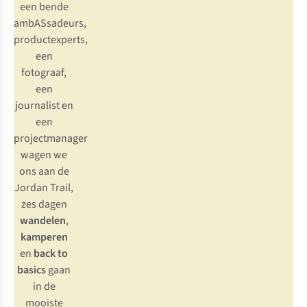
een bende
ambASsadeurs,
productexperts,
een
fotograaf,
een
journalist en
een
projectmanager
wagen we
ons aan de
Jordan Trail,
zes dagen
wandelen
,
kamperen
en
back to
basics
gaan
in de
mooiste