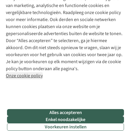
Schoenherstelling
Explore Camp
van marketing, analytische en functionele cookies en
Meld je aan voor de nieuwsbrief
Kledingherstelling
Gear Check
vergelijkbare technologieën. Raadpleeg onze cookie policy
Retouches
Inspiratie & advies
voor meer informatie. Ook derden en sociale netwerken
Voor bedrijven
Follow us
kunnen cookies plaatsen via onze website om je
gepersonaliseerde advertenties buiten de website te tonen.
Door “Alles accepteren” te selecteren, ga je hiermee
akkoord. Om dit niet steeds opnieuw te vragen, slaan wij je
voorkeuren voor het gebruik van cookies voor twee jaar op.
Je kan je voorkeuren op elk moment wijzigen via de cookie
Disclaimer
Privacy Policy
Algemene voorwaarden
policy button onderaan alle pagina's.
Cookie Policy
Onze cookie policy
Retail Concepts NV,
Smallandlaan 9,
B-2660 Hoboken
team@asadventure.com
+32 (0)3 828 30 15
BTW BE 0416.762.280
Alles accepteren
Enkel noodzakelijke
Voorkeuren instellen