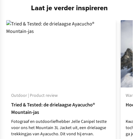
Laat je verder inspireren
Outdoor | Product review
Wandel
Tried & Tested: de drielaagse Ayacucho®
Hoe ki
Mountain-jas
Fotograaf en outdoorliefhebber Jelle Canipel testte
Kwalit
voor ons het Mountain 3L Jacket uit, een drielaagse
tocht. 
trekkingjas van Ayacucho. Dit vond hij ervan.
ga je 