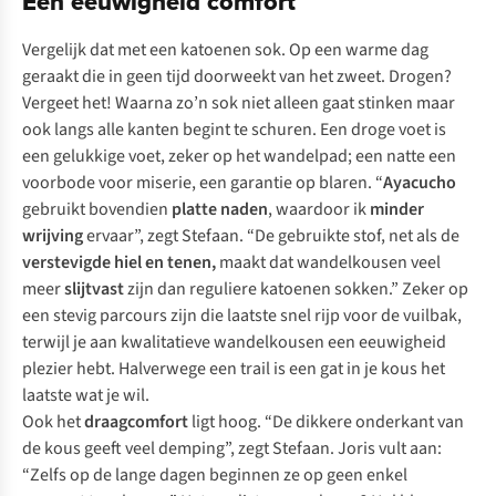
Een eeuwigheid comfort
Vergelijk dat met een katoenen sok. Op een warme dag
geraakt die in geen tijd doorweekt van het zweet. Drogen?
Vergeet het! Waarna zo’n sok niet alleen gaat stinken maar
ook langs alle kanten begint te schuren. Een droge voet is
een gelukkige voet, zeker op het wandelpad; een natte een
voorbode voor miserie, een garantie op blaren. “
Ayacucho
gebruikt bovendien
platte naden
, waardoor ik
minder
wrijving
ervaar”, zegt Stefaan. “De gebruikte stof, net als de
verstevigde hiel en tenen,
maakt dat wandelkousen veel
meer
slijtvast
zijn dan reguliere katoenen sokken.” Zeker op
een stevig parcours zijn die laatste snel rijp voor de vuilbak,
terwijl je aan kwalitatieve wandelkousen een eeuwigheid
plezier hebt. Halverwege een trail is een gat in je kous het
laatste wat je wil.
Ook het
draagcomfort
ligt hoog. “De dikkere onderkant van
de kous geeft veel demping”, zegt Stefaan. Joris vult aan:
“Zelfs op de lange dagen beginnen ze op geen enkel