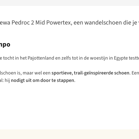
 Salewa Pedroc 2 Mid Powertex, een wandelschoen die j
empo
tocht in het Pajottenland en zelfs tot in de woestijn in Egypte test
elschoen is, maar wel een
sportieve, trail-geïnspireerde schoen
. Ee
l: hij
nodigt uit om door te stappen
.