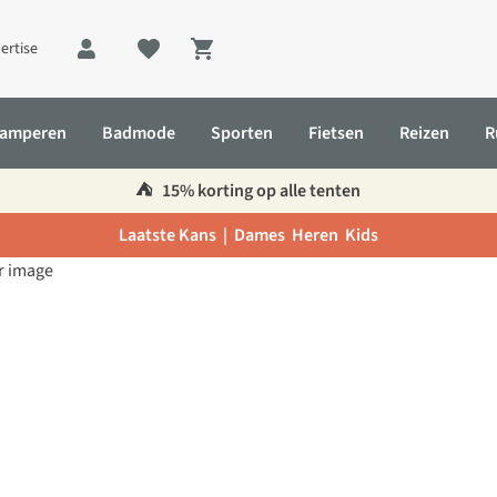
ertise
Shopping cart
amperen
Badmode
Sporten
Fietsen
Reizen
R
⛺️
15% korting op alle tenten
Laatste Kans |
Dames
Heren
Kids