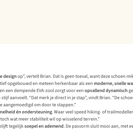
e design
op”, vertelt Brian. Dat is geen toeval, want deze schoen mi
itatief opgebouwd en meteen herkenbaar als een
moderne, snelle w
em en een dempende EVA-zool zorgt voor een
opvallend dynamisch
ge
stijf aanvoelt. “Dat merk je direct in je stap”, vindt Brian. “De schoe
re aangemoedigd om door te stappen.”
snelheid én ondersteuning
. Waar veel speed hiking- of trailmodelle
och wat meer stabiliteit wil op wisselend terrein.”
ijft tegelijk
soepel en ademend
. De pasvorm sluit mooi aan, met 