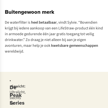
Buitengewoon merk
De waterfilter is
heel betaalbaar
, vindt Sylvie. “Bovendien
krijgt bij iedere aankoop van een LifeStraw-product één kind
in armoede gedurende één jaar gratis toegang tot veilig
drinkwater.” Zo draag je niet alleen bij aan je eigen
avonturen, maar help je ook
kwetsbare gemeenschappen
wereldwijd.
•
De
Gewicht
:
Ultralicht,
Peak
slechts
Series
48