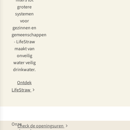
filters tot
grotere
systemen
voor
gezinnen en
gemeenschappen
- LifeStraw
maakt van
onveilig
water veilig
drinkwater.
Ontdek
LifeStraw
Onze
Check de openingsuren