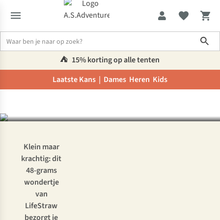
Sho
Getest: LifeStraw Peak
Series Solo - compacte
⛺️
15% korting op alle tenten
Laatste Kans |
Dames
Heren
Kids
waterfilter voor op reis
Inspiratie & advies
Getest: LifeStraw Peak Series Solo - compacte 
Klein maar
krachtig: dit
48-grams
wondertje
van
LifeStraw
bezorgt je