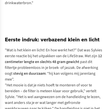
drinkwaterbron."
Eerste indruk: verbazend klein en licht
"Wat is het klein en licht! En hoe werkt het?" Dat was Sylvies
eerste reactie bij het uitpakken van de LifeStraw. Met zijn
12
centimeter lengte en slechts 48 gram gewicht
past dit
filtertje probleemloos in je broek- of jaszak. De afwerking
oogt
stevig en duurzaam
: “hij kan volgens mij jarenlang
mee”.
"Het mooie is dat je niets hoeft te monteren of voor te
bereiden – de filter is meteen klaar voor gebruik," vertelt
Sylvie. "Het is wel aangewezen om de handleiding te lezen,
want anders sta je er wat langer met gefronste
wenkbrauwen naar te kijken." De handleiding is niet in het