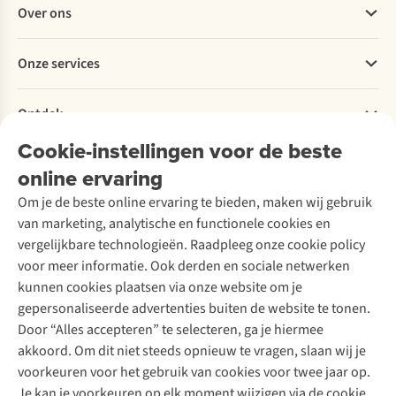
Over ons
Bestellen
Betalen
Werken bij A.S.Adventure
Onze services
Levering
Explore More
Retourneren
Verantwoord ondernemen
Verhuur / Skiverhuur
Bestelling herroepen
Ontdek
Over Ayacucho
Tweedehands
Onderhoud en herstellingen
Onze winkels
Cookie-instellingen voor de beste
Ski-onderhoud
A.S.Magazine
Garantie
Over A.S.Adventure
Wasservice
online ervaring
Podcast
Contact
Toegankelijkheidsverklaring
Schoenonderhoud
Explore Academy
Om je de beste online ervaring te bieden, maken wij gebruik
Schoenherstelling
Explore Camp
van marketing, analytische en functionele cookies en
Meld je aan voor de nieuwsbrief
Kledingherstelling
Gear Check
vergelijkbare technologieën. Raadpleeg onze cookie policy
Retouches
Inspiratie & advies
voor meer informatie. Ook derden en sociale netwerken
Voor bedrijven
Follow us
kunnen cookies plaatsen via onze website om je
gepersonaliseerde advertenties buiten de website te tonen.
Door “Alles accepteren” te selecteren, ga je hiermee
akkoord. Om dit niet steeds opnieuw te vragen, slaan wij je
voorkeuren voor het gebruik van cookies voor twee jaar op.
Je kan je voorkeuren op elk moment wijzigen via de cookie