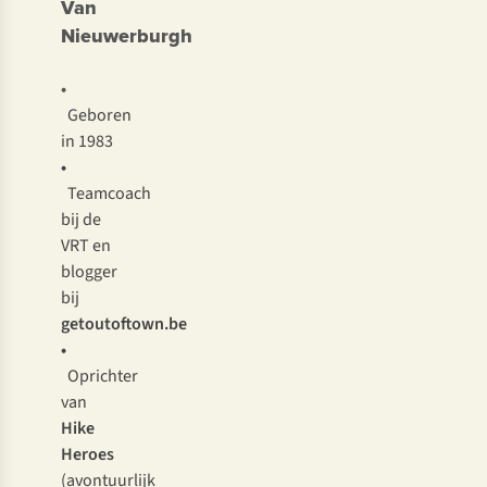
Van
Nieuwerburgh
•
Geboren
in 1983
•
Teamcoach
bij de
VRT en
blogger
bij
getoutoftown.be
•
Oprichter
van
Hike
Heroes
(avontuurlijk