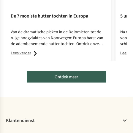
De 7 mooiste huttentochten in Europa
5 unie
Van de dramatische pieken in de Dolomieten tot de
Na een 
ruige hoogvlaktes van Noorwegen: Europa barst van
voor d
de adembenemende huttentochten. Ontdek onze
schitte
favorieten!
favorie
Lees verder
Lees v
Ontdek meer
Klantendienst
Veelgestelde vragen