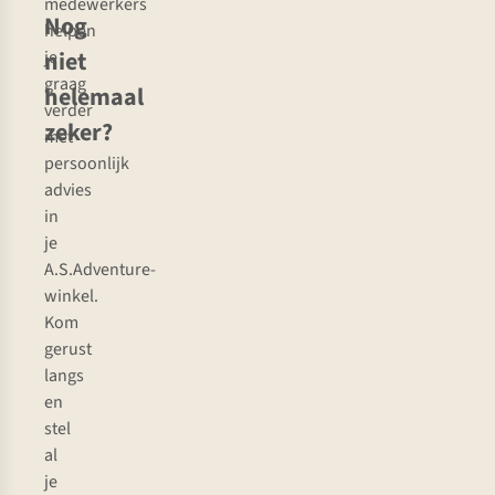
medewerkers
Nog
helpen
niet
je
graag
helemaal
verder
zeker?
met
persoonlijk
advies
in
je
A.S.Adventure-
winkel.
Kom
gerust
langs
en
stel
al
je