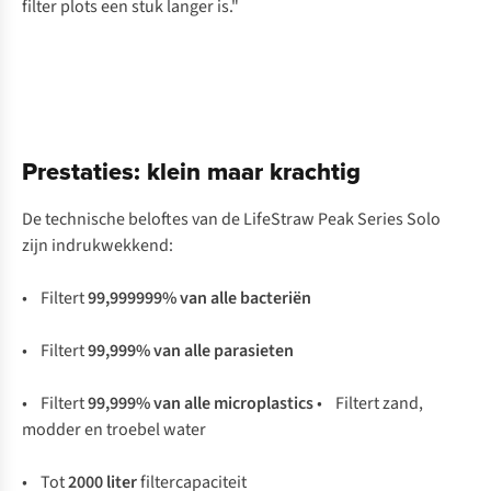
filter plots een stuk langer is."
Prestaties: klein maar krachtig
De technische beloftes van de LifeStraw Peak Series Solo
zijn indrukwekkend:
• Filtert
99,999999% van alle bacteriën
• Filtert
99,999% van alle parasieten
• Filtert
99,999% van alle microplastics
• Filtert zand,
modder en troebel water
• Tot
2000 liter
filtercapaciteit