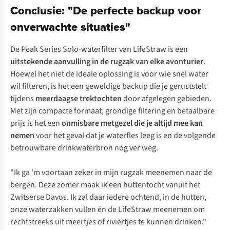
Conclusie: "De perfecte backup voor
onverwachte situaties"
De Peak Series Solo-waterfilter van LifeStraw is een
uitstekende aanvulling in de
rugzak
van elke avonturier
.
Hoewel het niet de ideale oplossing is voor wie snel water
wil filteren, is het een geweldige backup die je geruststelt
tijdens
meerdaagse trektochten
door afgelegen gebieden.
Met zijn compacte formaat, grondige filtering en betaalbare
prijs is het een
onmisbare metgezel die je altijd mee kan
nemen
voor het geval dat je waterfles leeg is en de volgende
betrouwbare drinkwaterbron nog ver weg.
"Ik ga 'm voortaan zeker in mijn rugzak meenemen naar de
bergen. Deze zomer maak ik een huttentocht vanuit het
Zwitserse Davos. Ik zal daar iedere ochtend, in de hutten,
onze waterzakken vullen én de LifeStraw meenemen om
rechtstreeks uit meertjes of riviertjes te kunnen drinken."