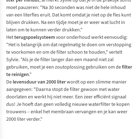
liter per minuut
, al merkt Sylvie op dat je in de praktijk soms
moet pauzeren: "Na 30 seconden was niet de hele inhoud
van een literfles eruit. Dat komt omdat je niet op de fles kunt
blijven drukken. Na een tijdje moet je er weer wat lucht in
laten om te kunnen verder drukken."
Het
terugspoelsysteem
voor onderhoud werkt eenvoudig:
"Het is belangrijk om dat regelmatig te doen om verstopping
te voorkomen en om de filter schoon te houden," vertelt
Sylvie. "Als je de filter langer dan een maand niet zal
gebruiken, moet je een zoutoplossing gebruiken om de
filter
te reinigen
."
De
levensduur van 2000 liter
wordt op een slimme manier
aangegeven: "Daarna stopt de filter gewoon met water
doorlaten en werkt hij niet meer. Een zeer efficiënt signaal
dus! Je hoeft dan geen volledig nieuwe waterfilter te kopen
trouwens – enkel het membraan vervangen en je kan weer
2000 liter verder."