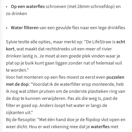
•
Op een waterfles
schroeven (met 28mm schroefdop) en
zo drinken
•
Water filteren
van een gevulde fles naar een lege drinkfles
Sylvie testte alle opties, maar merkt op: "De LifeStraw is
echt
kort
, wat maakt dat rechtstreeks uit een meer of rivier
drinken lastig is. Je moet al een goede plek vinden waar je
plat op je buik kunt gaan liggen zonder nat of helemaal vuil
te worden."
Voor het monteren op een fles moest ze eerst even
puzzelen
met de dop
: "Voordat ik de waterfilter erop monteerde, heb
ik nog wat zitten prutsen om de onderste plastieken ring van
de dop te kunnen verwijderen. Pas als die weg is, past de
filter er goed op. Anders loopt het water er langs de
zijkanten uit."
Bij de flesoptie: "Met één hand doe je de flipdop vlot open en
weer dicht. Hou er wel rekening mee dat je
waterfles
met