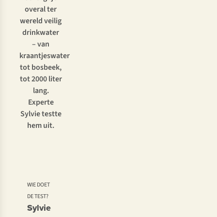
overal ter
wereld veilig
drinkwater
– van
kraantjeswater
tot bosbeek,
tot 2000 liter
lang.
Experte
Sylvie testte
hem uit.
WIE DOET
DE TEST?
Sylvie