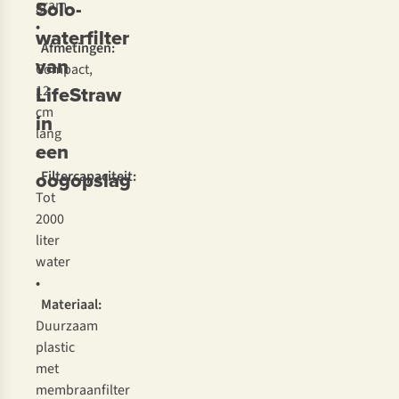
Solo-
gram
•
waterfilter
Afmetingen:
van
Compact,
LifeStraw
12
cm
in
lang
een
•
oogopslag
Filtercapaciteit:
Tot
2000
liter
water
•
Materiaal:
Duurzaam
plastic
met
membraanfilter