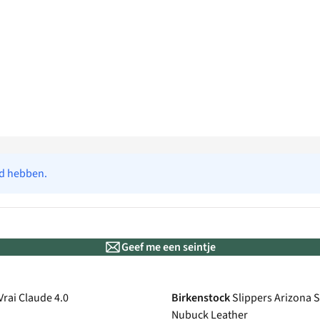
ad hebben.
Geef me een seintje
New
Vrai Claude 4.0
Birkenstock
Slippers Arizona 
Nubuck Leather