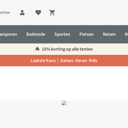
ertise
Shopping cart
amperen
Badmode
Sporten
Fietsen
Reizen
R
⛺️
15% korting op alle tenten
Laatste Kans |
Dames
Heren
Kids