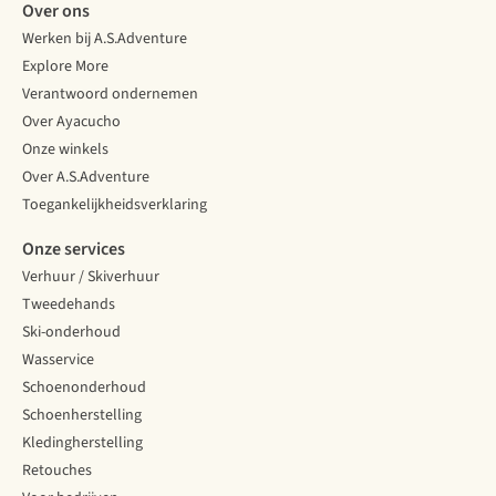
Over ons
Werken bij A.S.Adventure
Explore More
Verantwoord ondernemen
Over Ayacucho
Onze winkels
Over A.S.Adventure
Toegankelijkheidsverklaring
Onze services
Verhuur / Skiverhuur
Tweedehands
Ski-onderhoud
Wasservice
Schoenonderhoud
Schoenherstelling
Kledingherstelling
Retouches