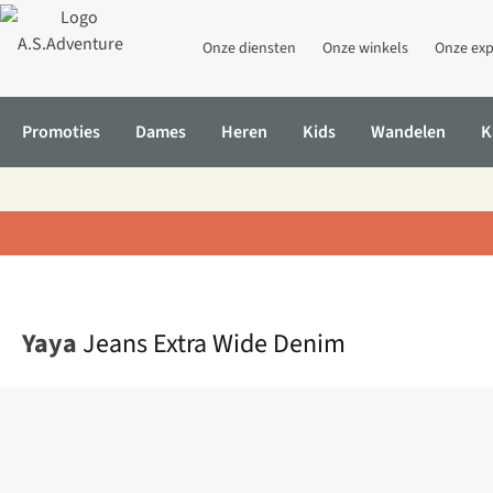
Onze diensten
Onze winkels
Onze exp
Promoties
Dames
Heren
Kids
Wandelen
K
Home
Jeans Extra Wide Denim
Yaya
Jeans Extra Wide Denim