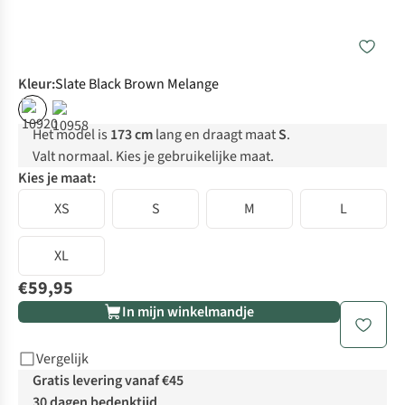
Kleur
:
Slate Black Brown Melange
Het model is
173 cm
lang en draagt maat
S
.
Valt normaal. Kies je gebruikelijke maat.
Kies je maat:
XS
S
M
L
XL
€59,95
In mijn winkelmandje
Vergelijk
Gratis levering vanaf €45
30 dagen bedenktijd