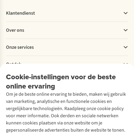
Klantendienst
Veelgestelde vragen
Over ons
Bestellen
Betalen
Werken bij A.S.Adventure
Onze services
Levering
Explore More
Retourneren
Verantwoord ondernemen
Verhuur / Skiverhuur
Bestelling herroepen
Ontdek
Over Ayacucho
Tweedehands
Onderhoud en herstellingen
Onze winkels
Cookie-instellingen voor de beste
Ski-onderhoud
A.S.Magazine
Garantie
Over A.S.Adventure
Wasservice
online ervaring
Podcast
Contact
Toegankelijkheidsverklaring
Schoenonderhoud
Explore Academy
Om je de beste online ervaring te bieden, maken wij gebruik
Schoenherstelling
Explore Camp
van marketing, analytische en functionele cookies en
Meld je aan voor de nieuwsbrief
Kledingherstelling
Gear Check
vergelijkbare technologieën. Raadpleeg onze cookie policy
Retouches
Inspiratie & advies
voor meer informatie. Ook derden en sociale netwerken
Voor bedrijven
Follow us
kunnen cookies plaatsen via onze website om je
gepersonaliseerde advertenties buiten de website te tonen.