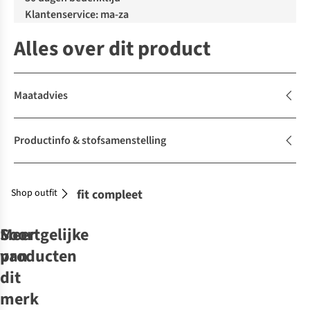
Klantenservice: ma-za
Alles over dit product
Maatadvies
Productinfo & stofsamenstelling
Shop outfit
Maak je outfit compleet
Soortgelijke
Meer
producten
van
New
New
dit
merk
Tom Tailor
Vila
AWARE
Cardigan
Soaked in
AWARE
Numph
Fransa
MSCH