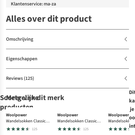
Klantenservice: ma-za
Alles over dit product
Omschrijving
Eigenschappen
Reviews
(125)
Di
Soortgelijke
Meer van dit merk
ka
producten
je
Woolpower
Woolpower
Woolpower
oo
Wandelsokken Classic
Wandelsokken Classic
Wandelsokken 
Ayacucho
FALKE
FALKE
FALKE
in
400 (warm everyday
400 (warm everyday
200 (everyday 
125
125
Wandelsokken
Wandelsokken
Wandelsokken
Wandelsokken
sock)
sock)