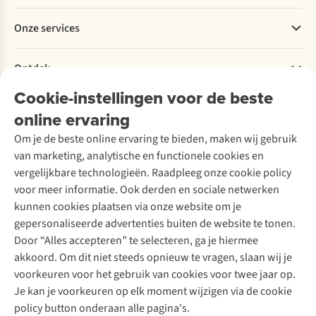
route
Tijd
de
Betalen
voor
voor
Portugese
Werken bij A.S.Adventure
Onze services
3
een
kust.
Levering
Explore More
dagen.
ontdekkingstocht
Onze
Retourneren
Verantwoord ondernemen
in
collega's
Verhuur / Skiverhuur
Bestelling herroepen
Ontdek
Over Ayacucho
eigen
Katrien
Tweedehands
Onderhoud en herstellingen
streek!
en
Onze winkels
Cookie-instellingen voor de beste
Ski-onderhoud
A.S.Magazine
Axelle
Garantie
Over A.S.Adventure
Wasservice
wandelden
online ervaring
Podcast
Contact
Toegankelijkheidsverklaring
elk
Schoenonderhoud
Explore Academy
Om je de beste online ervaring te bieden, maken wij gebruik
een
Schoenherstelling
Explore Camp
van marketing, analytische en functionele cookies en
ander
Meld je aan voor de nieuwsbrief
Kledingherstelling
Gear Check
deel
vergelijkbare technologieën. Raadpleeg onze cookie policy
Retouches
van
Inspiratie & advies
voor meer informatie. Ook derden en sociale netwerken
de
Voor bedrijven
Follow us
kunnen cookies plaatsen via onze website om je
route
gepersonaliseerde advertenties buiten de website te tonen.
en
Door “Alles accepteren” te selecteren, ga je hiermee
ontdekten
dat
akkoord. Om dit niet steeds opnieuw te vragen, slaan wij je
dezelfde
voorkeuren voor het gebruik van cookies voor twee jaar op.
trail
Je kan je voorkeuren op elk moment wijzigen via de cookie
onderweg
Disclaimer
Privacy Policy
Algemene voorwaarden
policy button onderaan alle pagina's.
verrassend