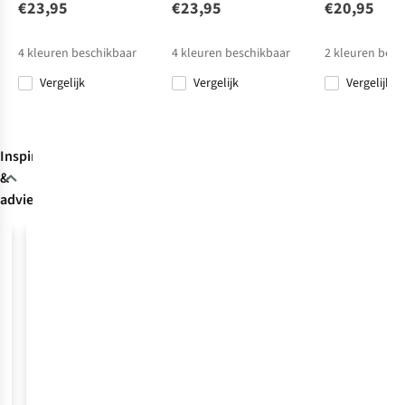
Ultra Light Crew
Tk2 Cool
Tk2 Cool
Tk2 Explore Cool
€23,95
€23,95
€20,95
235
529
529
366
2-Pack
Short
€21,95
€27,00
€27,00
€24,00
4
kleuren beschikbaar
4
kleuren beschikbaar
2
kleuren besc
Vergelijk
Vergelijk
Vergelijk
Vergelijk
Vergelijk
Vergelijk
Vergelijk
Inspiratie
&
advies