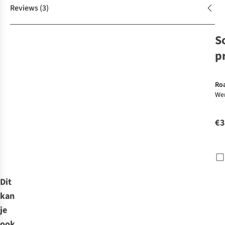
Reviews
(3)
S
p
Ro
We
Cos
€3
Dit
kan
je
ook