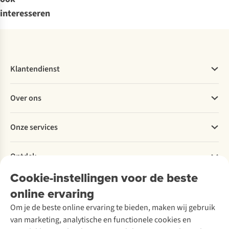
interesseren
Klantendienst
Veelgestelde vragen
Over ons
Bestellen
Betalen
Werken bij A.S.Adventure
Onze services
Levering
Explore More
Retourneren
Verantwoord ondernemen
Verhuur / Skiverhuur
Bestelling herroepen
Ontdek
Over Ayacucho
Tweedehands
Onderhoud en herstellingen
Onze winkels
Cookie-instellingen voor de beste
Ski-onderhoud
A.S.Magazine
Garantie
Over A.S.Adventure
Wasservice
online ervaring
Podcast
Contact
Toegankelijkheidsverklaring
Schoenonderhoud
Explore Academy
Om je de beste online ervaring te bieden, maken wij gebruik
Schoenherstelling
Explore Camp
van marketing, analytische en functionele cookies en
Meld je aan voor de nieuwsbrief
Kledingherstelling
Gear Check