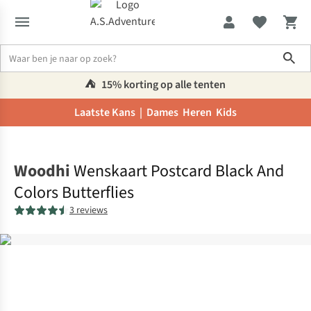
Sho
⛺️
15% korting op alle tenten
Laatste Kans |
Dames
Heren
Kids
Home
Woodhi
Wenskaart Postcard Black And
Colors Butterflies
3 reviews