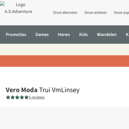
Onze diensten
Onze winkels
Onze exp
Promoties
Dames
Heren
Kids
Wandelen
K
Home
Trui VmLinsey
Vero Moda
Trui VmLinsey
5 reviews