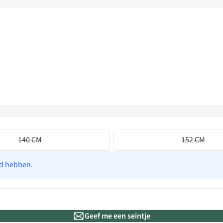
140 CM
152 CM
ad hebben.
Geef me een seintje