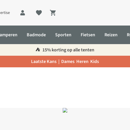
ertise
Shopping cart
amperen
Badmode
Sporten
Fietsen
Reizen
R
⛺️
15% korting op alle tenten
Laatste Kans |
Dames
Heren
Kids