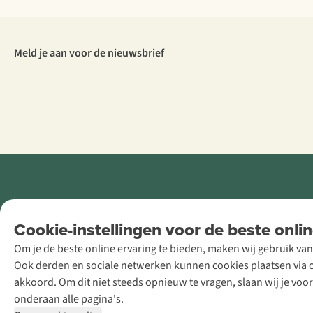
Meld je aan voor de nieuwsbrief
Retail Concepts
Cookie-instellingen voor de beste onlin
NV,
Om je de beste online ervaring te bieden, maken wij gebruik van
Smallandlaan
Ook derden en sociale netwerken kunnen cookies plaatsen via on
9, B-2660
akkoord. Om dit niet steeds opnieuw te vragen, slaan wij je voo
Hoboken
onderaan alle pagina's.
+32 (0)3 828