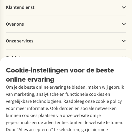
Klantendienst
Veelgestelde vragen
Over ons
Bestellen
Betalen
Werken bij A.S.Adventure
Onze services
Levering
Explore More
Retourneren
Verantwoord ondernemen
Verhuur / Skiverhuur
Bestelling herroepen
Ontdek
Over Ayacucho
Tweedehands
Onderhoud en herstellingen
Onze winkels
Cookie-instellingen voor de beste
Ski-onderhoud
A.S.Magazine
Garantie
Over A.S.Adventure
Wasservice
online ervaring
Podcast
Contact
Toegankelijkheidsverklaring
Schoenonderhoud
Explore Academy
Om je de beste online ervaring te bieden, maken wij gebruik
Schoenherstelling
Explore Camp
van marketing, analytische en functionele cookies en
Meld je aan voor de nieuwsbrief
Kledingherstelling
Gear Check
vergelijkbare technologieën. Raadpleeg onze cookie policy
Retouches
Inspiratie & advies
voor meer informatie. Ook derden en sociale netwerken
Voor bedrijven
Follow us
kunnen cookies plaatsen via onze website om je
gepersonaliseerde advertenties buiten de website te tonen.
Door “Alles accepteren” te selecteren, ga je hiermee