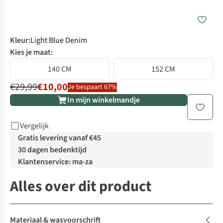
Kleur
:
Light Blue Denim
Kies je maat:
140 CM
152 CM
€29,99
€10,00
Je bespaart 67%
In mijn winkelmandje
Vergelijk
Gratis levering vanaf €45
30 dagen bedenktijd
Klantenservice: ma-za
Alles over dit product
Materiaal & wasvoorschrift