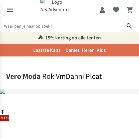
Sho
⛺️
15% korting op alle tenten
Laatste Kans |
Dames
Heren
Kids
Home
Vero Moda
Rok VmDanni Pleat
-67%