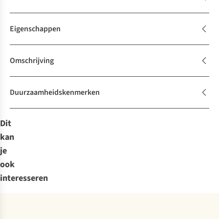
Eigenschappen
Omschrijving
Duurzaamheidskenmerken
Dit
kan
je
ook
interesseren