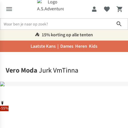
Sho
⛺️
15% korting op alle tenten
Laatste Kans |
Dames
Heren
Kids
Home
Vero Moda
Jurk VmTinna
-55%