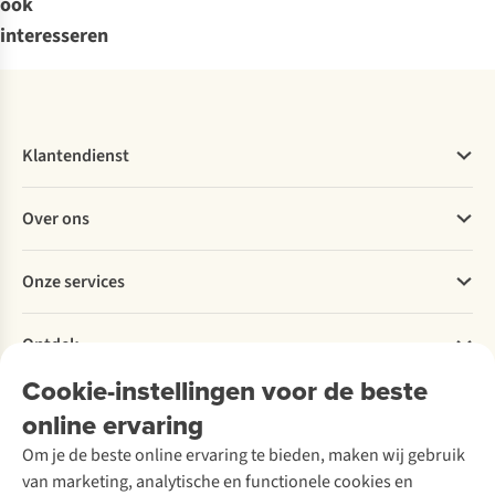
ook
interesseren
Klantendienst
Veelgestelde vragen
Over ons
Bestellen
Betalen
Werken bij A.S.Adventure
Onze services
Levering
Explore More
Retourneren
Verantwoord ondernemen
Verhuur / Skiverhuur
Bestelling herroepen
Ontdek
Over Ayacucho
Tweedehands
Onderhoud en herstellingen
Onze winkels
Cookie-instellingen voor de beste
Ski-onderhoud
A.S.Magazine
Garantie
Over A.S.Adventure
Wasservice
online ervaring
Podcast
Contact
Toegankelijkheidsverklaring
Schoenonderhoud
Explore Academy
Om je de beste online ervaring te bieden, maken wij gebruik
Schoenherstelling
Explore Camp
van marketing, analytische en functionele cookies en
Meld je aan voor de nieuwsbrief
Kledingherstelling