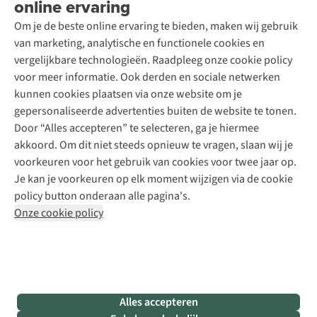
online ervaring
Podcast
Contact
Toegankelijkheidsverklaring
Schoenonderhoud
Explore Academy
Om je de beste online ervaring te bieden, maken wij gebruik
Schoenherstelling
Explore Camp
van marketing, analytische en functionele cookies en
Meld je aan voor de nieuwsbrief
Kledingherstelling
Gear Check
vergelijkbare technologieën. Raadpleeg onze cookie policy
Retouches
Inspiratie & advies
voor meer informatie. Ook derden en sociale netwerken
Voor bedrijven
Follow us
kunnen cookies plaatsen via onze website om je
gepersonaliseerde advertenties buiten de website te tonen.
Door “Alles accepteren” te selecteren, ga je hiermee
akkoord. Om dit niet steeds opnieuw te vragen, slaan wij je
voorkeuren voor het gebruik van cookies voor twee jaar op.
Je kan je voorkeuren op elk moment wijzigen via de cookie
Disclaimer
Privacy Policy
Algemene voorwaarden
policy button onderaan alle pagina's.
Cookie Policy
Onze cookie policy
Retail Concepts NV,
Smallandlaan 9,
B-2660 Hoboken
team@asadventure.com
+32 (0)3 828 30 15
BTW BE 0416.762.280
Alles accepteren