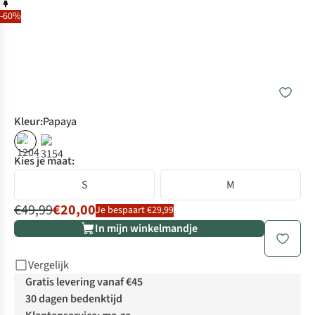
-60%
Kleur
:
Papaya
%
Kies je maat:
S
M
€49,99
€20,00
Je bespaart €29,99
In mijn winkelmandje
Vergelijk
Gratis levering vanaf €45
30 dagen bedenktijd