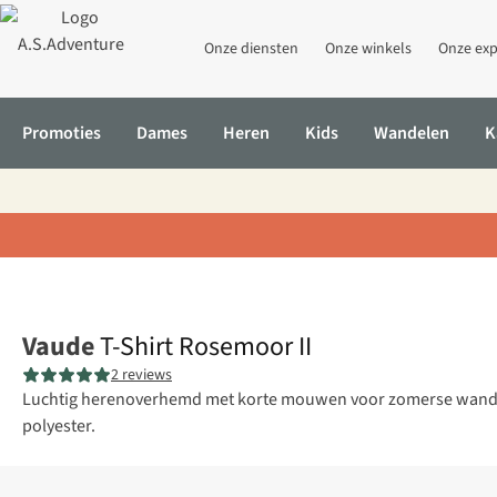
Onze diensten
Onze winkels
Onze exp
Promoties
Dames
Heren
Kids
Wandelen
K
Home
T-Shirt Rosemoor II
Vaude
T-Shirt Rosemoor II
2 reviews
Luchtig herenoverhemd met korte mouwen voor zomerse wandel
polyester.