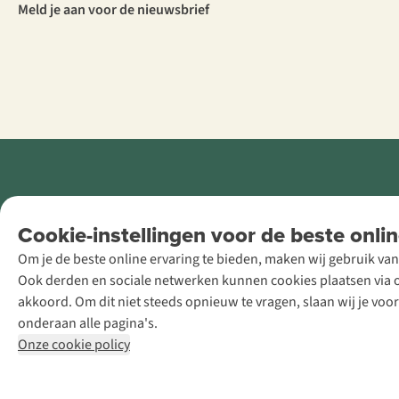
Meld je aan voor de nieuwsbrief
Retail Concepts
Cookie-instellingen voor de beste onlin
NV,
Om je de beste online ervaring te bieden, maken wij gebruik van
Smallandlaan
Ook derden en sociale netwerken kunnen cookies plaatsen via on
9, B-2660
akkoord. Om dit niet steeds opnieuw te vragen, slaan wij je voo
Hoboken
onderaan alle pagina's.
+32 (0)3 828
Onze cookie policy
30 15
team@asadventure.com
BTW BE