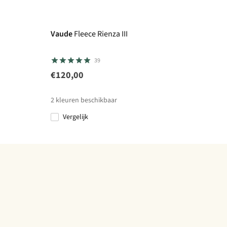
Expert review
Vaude
Fleece Rienza III
39
€120,00
2
kleuren beschikbaar
Vergelijk