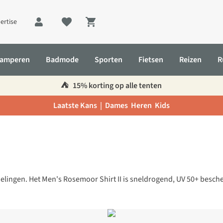
ertise
Shopping cart
amperen
Badmode
Sporten
Fietsen
Reizen
R
⛺️
15% korting op alle tenten
Laatste Kans |
Dames
Heren
Kids
ingen. Het Men's Rosemoor Shirt II is sneldrogend, UV 50+ bes