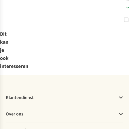
Dit
kan
je
ook
interesseren
Klantendienst
Veelgestelde vragen
Over ons
Bestellen
Betalen
Werken bij A.S.Adventure