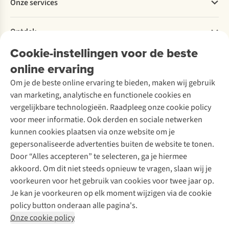
Onze services
Levering
Explore More
Retourneren
Verantwoord ondernemen
Verhuur / Skiverhuur
Bestelling herroepen
Ontdek
Over Ayacucho
Tweedehands
Onderhoud en herstellingen
Onze winkels
Cookie-instellingen voor de beste
Ski-onderhoud
A.S.Magazine
Garantie
Over A.S.Adventure
Wasservice
online ervaring
Podcast
Contact
Toegankelijkheidsverklaring
Schoenonderhoud
Explore Academy
Om je de beste online ervaring te bieden, maken wij gebruik
Schoenherstelling
Explore Camp
van marketing, analytische en functionele cookies en
Meld je aan voor de nieuwsbrief
Kledingherstelling
Gear Check
vergelijkbare technologieën. Raadpleeg onze cookie policy
Retouches
Inspiratie & advies
voor meer informatie. Ook derden en sociale netwerken
Voor bedrijven
Follow us
kunnen cookies plaatsen via onze website om je
gepersonaliseerde advertenties buiten de website te tonen.
Door “Alles accepteren” te selecteren, ga je hiermee
akkoord. Om dit niet steeds opnieuw te vragen, slaan wij je
voorkeuren voor het gebruik van cookies voor twee jaar op.
Je kan je voorkeuren op elk moment wijzigen via de cookie
Disclaimer
Privacy Policy
Algemene voorwaarden
policy button onderaan alle pagina's.
Cookie Policy
Onze cookie policy