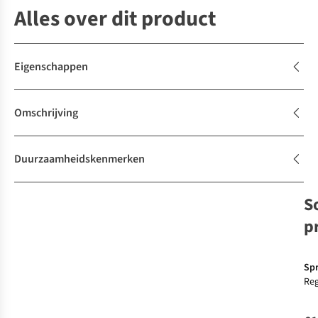
Alles over dit product
Eigenschappen
Omschrijving
Duurzaamheidskenmerken
S
p
G
Sp
Re
Nak
Rai