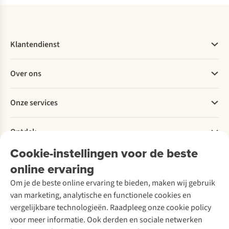
Klantendienst
Veelgestelde vragen
Over ons
Bestellen
Betalen
Werken bij A.S.Adventure
Onze services
Levering
Explore More
Retourneren
Verantwoord ondernemen
Verhuur / Skiverhuur
Bestelling herroepen
Ontdek
Over Ayacucho
Tweedehands
Onderhoud en herstellingen
Onze winkels
Cookie-instellingen voor de beste
Ski-onderhoud
A.S.Magazine
Garantie
Over A.S.Adventure
Wasservice
online ervaring
Podcast
Contact
Toegankelijkheidsverklaring
Schoenonderhoud
Explore Academy
Om je de beste online ervaring te bieden, maken wij gebruik
Schoenherstelling
Explore Camp
van marketing, analytische en functionele cookies en
Meld je aan voor de nieuwsbrief
Kledingherstelling
Gear Check
vergelijkbare technologieën. Raadpleeg onze cookie policy
Retouches
Inspiratie & advies
voor meer informatie. Ook derden en sociale netwerken
Voor bedrijven
Follow us