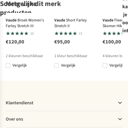
Soortgelijke
Meer van dit merk
ka
producten
je
Vaude
Broek Women's
Vaude
Short Farley
Vaude
Fleece
oo
Farley Stretch III
Stretch II
Skomer Hiking 
Royal Robbins
Royal Robbins
Royal Robbins
Fjällräven
in
10
13
Hemd Desert
Hemd Camino
Hemd Camino
Hemd High
Pucker S/S
Pucker S/S
Pucker S/S
Coast Lite Shirt
€120,00
€95,00
€100,00
3
9
9
15
Ss W
€79,95
€79,95
€79,95
€89,95
2
kleuren beschikbaar
1
kleur beschikbaar
4
kleuren besc
Vergelijk
Vergelijk
Vergelijk
Vergelijk
Vergelijk
Vergelijk
Vergelijk
Klantendienst
Veelgestelde vragen
Over ons
Bestellen