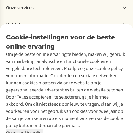
Betalen
Werken bij A.S.Adventure
Onze services
Levering
Explore More
Retourneren
Verantwoord ondernemen
Verhuur / Skiverhuur
Bestelling herroepen
Ontdek
Over Ayacucho
Tweedehands
Onderhoud en herstellingen
Onze winkels
Cookie-instellingen voor de beste
Ski-onderhoud
A.S.Magazine
Garantie
Over A.S.Adventure
Wasservice
online ervaring
Podcast
Contact
Toegankelijkheidsverklaring
Schoenonderhoud
Explore Academy
Om je de beste online ervaring te bieden, maken wij gebruik
Schoenherstelling
Explore Camp
van marketing, analytische en functionele cookies en
Meld je aan voor de nieuwsbrief
Kledingherstelling
Gear Check
vergelijkbare technologieën. Raadpleeg onze cookie policy
Retouches
Inspiratie & advies
voor meer informatie. Ook derden en sociale netwerken
Voor bedrijven
Follow us
kunnen cookies plaatsen via onze website om je
gepersonaliseerde advertenties buiten de website te tonen.
Door “Alles accepteren” te selecteren, ga je hiermee
akkoord. Om dit niet steeds opnieuw te vragen, slaan wij je
voorkeuren voor het gebruik van cookies voor twee jaar op.
Je kan je voorkeuren op elk moment wijzigen via de cookie
Disclaimer
Privacy Policy
Algemene voorwaarden
policy button onderaan alle pagina's.
Cookie Policy
Onze cookie policy