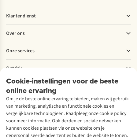
Klantendienst
Veelgestelde vragen
Over ons
Bestellen
Betalen
Werken bij A.S.Adventure
Onze services
Levering
Explore More
Retourneren
Verantwoord ondernemen
Verhuur / Skiverhuur
Bestelling herroepen
Ontdek
Over Ayacucho
Tweedehands
Onderhoud en herstellingen
Onze winkels
Cookie-instellingen voor de beste
Ski-onderhoud
A.S.Magazine
Garantie
Over A.S.Adventure
Wasservice
online ervaring
Podcast
Contact
Toegankelijkheidsverklaring
Schoenonderhoud
Explore Academy
Om je de beste online ervaring te bieden, maken wij gebruik
Schoenherstelling
Explore Camp
van marketing, analytische en functionele cookies en
Meld je aan voor de nieuwsbrief
Kledingherstelling
Gear Check
vergelijkbare technologieën. Raadpleeg onze cookie policy
Retouches
Inspiratie & advies
voor meer informatie. Ook derden en sociale netwerken
Voor bedrijven
Follow us
kunnen cookies plaatsen via onze website om je
gepersonaliseerde advertenties buiten de website te tonen.