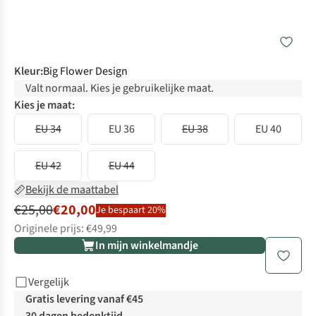
Kleur
:
Big Flower Design
Valt normaal. Kies je gebruikelijke maat.
Kies je maat:
EU 34
EU 36
EU 38
EU 40
EU 42
EU 44
Bekijk de maattabel
€25,00
€20,00
Je bespaart 20%
Originele prijs: €49,99
In mijn winkelmandje
Vergelijk
Gratis levering vanaf €45