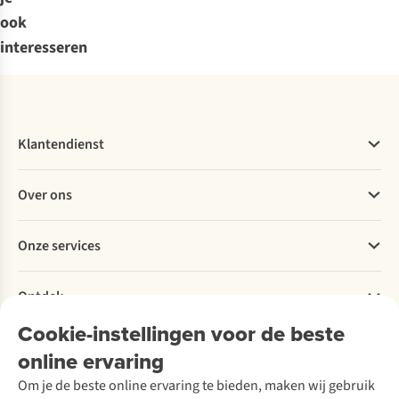
ook
interesseren
Klantendienst
Veelgestelde vragen
Over ons
Bestellen
Betalen
Werken bij A.S.Adventure
Onze services
Levering
Explore More
Retourneren
Verantwoord ondernemen
Verhuur / Skiverhuur
Bestelling herroepen
Ontdek
Over Ayacucho
Tweedehands
Onderhoud en herstellingen
Onze winkels
Cookie-instellingen voor de beste
Ski-onderhoud
A.S.Magazine
Garantie
Over A.S.Adventure
Wasservice
online ervaring
Podcast
Contact
Toegankelijkheidsverklaring
Schoenonderhoud
Explore Academy
Om je de beste online ervaring te bieden, maken wij gebruik
Schoenherstelling