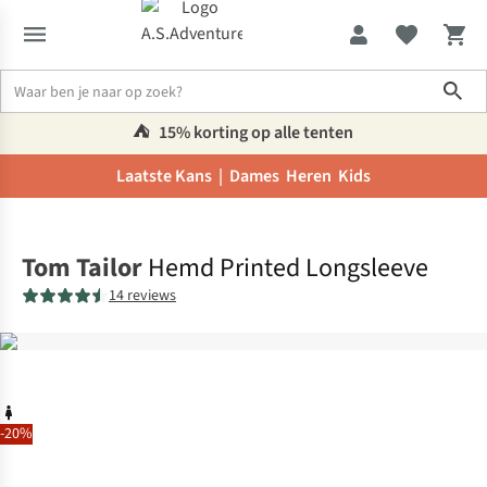
Sho
⛺️
15% korting op alle tenten
Laatste Kans |
Dames
Heren
Kids
Home
Tom Tailor
Hemd Printed Longsleeve
14 reviews
-20%