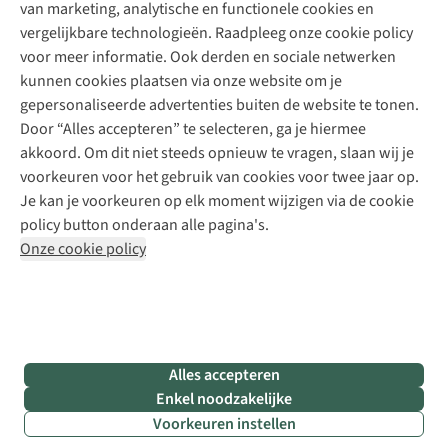
Explore Camp
van marketing, analytische en functionele cookies en
Meld je aan voor de nieuwsbrief
Kledingherstelling
Gear Check
vergelijkbare technologieën. Raadpleeg onze cookie policy
Retouches
Inspiratie & advies
voor meer informatie. Ook derden en sociale netwerken
Voor bedrijven
Follow us
kunnen cookies plaatsen via onze website om je
gepersonaliseerde advertenties buiten de website te tonen.
Door “Alles accepteren” te selecteren, ga je hiermee
akkoord. Om dit niet steeds opnieuw te vragen, slaan wij je
voorkeuren voor het gebruik van cookies voor twee jaar op.
Je kan je voorkeuren op elk moment wijzigen via de cookie
Disclaimer
Privacy Policy
Algemene voorwaarden
policy button onderaan alle pagina's.
Cookie Policy
Onze cookie policy
Retail Concepts NV,
Smallandlaan 9,
B-2660 Hoboken
team@asadventure.com
+32 (0)3 828 30 15
BTW BE 0416.762.280
Alles accepteren
Enkel noodzakelijke
Voorkeuren instellen