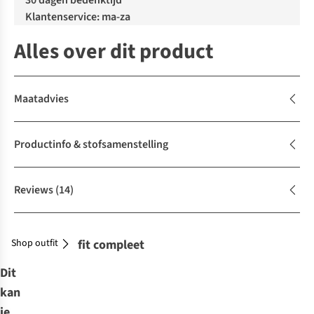
30 dagen bedenktijd
Klantenservice: ma-za
Alles over dit product
Maatadvies
Productinfo & stofsamenstelling
Reviews
(14)
Shop outfit
Maak je outfit compleet
Dit
kan
je