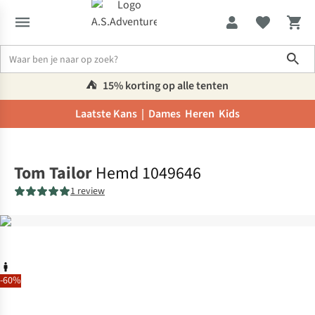
Sho
⛺️
15% korting op alle tenten
Laatste Kans |
Dames
Heren
Kids
Home
Tom Tailor
Hemd 1049646
1 review
-60%