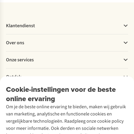
Klantendienst
Veelgestelde vragen
Over ons
Bestellen
Betalen
Werken bij A.S.Adventure
Onze services
Levering
Explore More
Retourneren
Verantwoord ondernemen
Verhuur / Skiverhuur
Bestelling herroepen
Ontdek
Over Ayacucho
Tweedehands
Onderhoud en herstellingen
Onze winkels
Cookie-instellingen voor de beste
Ski-onderhoud
A.S.Magazine
Garantie
Over A.S.Adventure
Wasservice
online ervaring
Podcast
Contact
Toegankelijkheidsverklaring
Schoenonderhoud
Explore Academy
Om je de beste online ervaring te bieden, maken wij gebruik
Schoenherstelling
Explore Camp
van marketing, analytische en functionele cookies en
Meld je aan voor de nieuwsbrief
Kledingherstelling
Gear Check
vergelijkbare technologieën. Raadpleeg onze cookie policy
Retouches
Inspiratie & advies
voor meer informatie. Ook derden en sociale netwerken
Voor bedrijven
Follow us