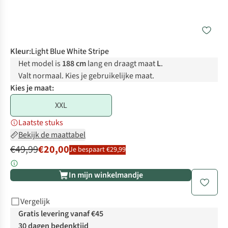
Kleur
:
Light Blue White Stripe
Het model is
188 cm
lang en draagt maat
L
.
Valt normaal. Kies je gebruikelijke maat.
Kies je maat:
XXL
Laatste stuks
Bekijk de maattabel
€49,99
€20,00
Je bespaart €29,99
In mijn winkelmandje
Vergelijk
Gratis levering vanaf €45
30 dagen bedenktijd