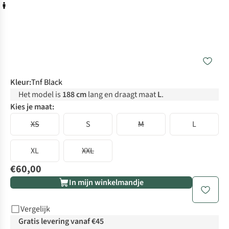
Kleur
:
Tnf Black
Het model is
188 cm
lang en draagt maat
L
.
Kies je maat:
XS
S
M
L
XL
XXL
€60,00
In mijn winkelmandje
Vergelijk
Gratis levering vanaf €45