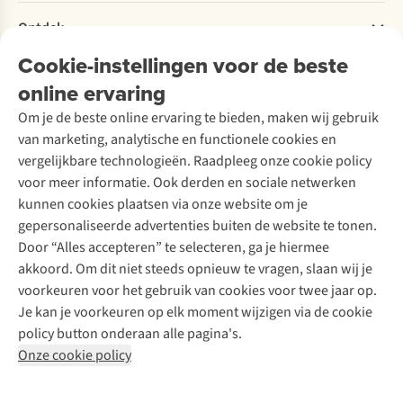
Retourneren
Verantwoord ondernemen
Verhuur / Skiverhuur
Bestelling herroepen
Ontdek
Over Ayacucho
Tweedehands
Onderhoud en herstellingen
Onze winkels
Cookie-instellingen voor de beste
Ski-onderhoud
A.S.Magazine
Garantie
Over A.S.Adventure
Wasservice
online ervaring
Podcast
Contact
Toegankelijkheidsverklaring
Schoenonderhoud
Explore Academy
Om je de beste online ervaring te bieden, maken wij gebruik
Schoenherstelling
Explore Camp
van marketing, analytische en functionele cookies en
Meld je aan voor de nieuwsbrief
Kledingherstelling
Gear Check
vergelijkbare technologieën. Raadpleeg onze cookie policy
Retouches
Inspiratie & advies
voor meer informatie. Ook derden en sociale netwerken
Voor bedrijven
Follow us
kunnen cookies plaatsen via onze website om je
gepersonaliseerde advertenties buiten de website te tonen.
Door “Alles accepteren” te selecteren, ga je hiermee
akkoord. Om dit niet steeds opnieuw te vragen, slaan wij je
voorkeuren voor het gebruik van cookies voor twee jaar op.
Je kan je voorkeuren op elk moment wijzigen via de cookie
Disclaimer
Privacy Policy
Algemene voorwaarden
policy button onderaan alle pagina's.
Cookie Policy
Onze cookie policy
Retail Concepts NV,
Smallandlaan 9,
B-2660 Hoboken