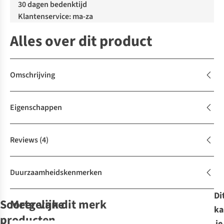
30 dagen bedenktijd
Klantenservice: ma-za
Alles over dit product
Omschrijving
Eigenschappen
Reviews
(4)
Duurzaamheidskenmerken
Di
Soortgelijke
Meer van dit merk
ka
De keuze van A.S.
producten
je