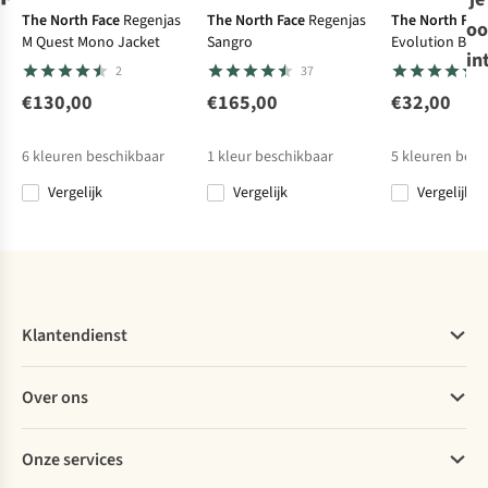
The North Face
Regenjas
The North Face
Regenjas
The North Fac
oo
M Quest Mono Jacket
Sangro
Evolution Box
Patagonia
Carhartt
Carhartt
Carhartt
Trui
Trui
Trui
Trui
in
Regular Short 
2
37
M'S '95 Oval
Marquette
Marquette
Marquette
Logo Uprisal
Crewneck
Crewneck
Logo
€130,00
€165,00
€32,00
1
1
1
Crew
Sweatshirt
Sweatshirt
Sweatshirt
€80,00
€59,99
€59,99
€74,99
Sweatshirt
6
kleuren beschikbaar
1
kleur beschikbaar
5
kleuren besc
Vergelijk
Vergelijk
Vergelijk
Vergelijk
Vergelijk
Vergelijk
Vergelijk
Klantendienst
Veelgestelde vragen
Over ons
Bestellen
Betalen
Werken bij A.S.Adventure
Onze services
Levering
Explore More