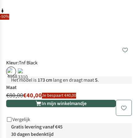
-50%
Kleur
:
Tnf Black
%
Het model is
173 cm
lang en draagt maat
S
.
Maat
€80,00
€40,00
Je bespaart €40,00
In mijn winkelmandje
Vergelijk
Gratis levering vanaf €45
30 dagen bedenktijd