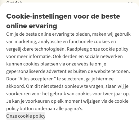
Bestelling herroepen
Ontdek
Over Ayacucho
Tweedehands
Onderhoud en herstellingen
Onze winkels
Cookie-instellingen voor de beste
Ski-onderhoud
A.S.Magazine
Garantie
Over A.S.Adventure
Wasservice
online ervaring
Podcast
Contact
Toegankelijkheidsverklaring
Schoenonderhoud
Explore Academy
Om je de beste online ervaring te bieden, maken wij gebruik
Schoenherstelling
Explore Camp
van marketing, analytische en functionele cookies en
Meld je aan voor de nieuwsbrief
Kledingherstelling
Gear Check
vergelijkbare technologieën. Raadpleeg onze cookie policy
Retouches
Inspiratie & advies
voor meer informatie. Ook derden en sociale netwerken
Voor bedrijven
Follow us
kunnen cookies plaatsen via onze website om je
gepersonaliseerde advertenties buiten de website te tonen.
Door “Alles accepteren” te selecteren, ga je hiermee
akkoord. Om dit niet steeds opnieuw te vragen, slaan wij je
voorkeuren voor het gebruik van cookies voor twee jaar op.
Je kan je voorkeuren op elk moment wijzigen via de cookie
Disclaimer
Privacy Policy
Algemene voorwaarden
policy button onderaan alle pagina's.
Cookie Policy
Onze cookie policy
Retail Concepts NV,
Smallandlaan 9,
B-2660 Hoboken
team@asadventure.com
+32 (0)3 828 30 15