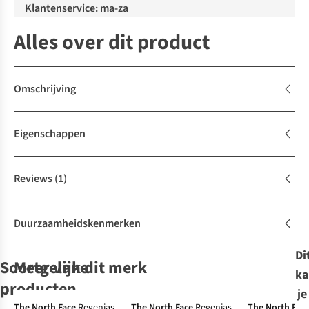
Klantenservice: ma-za
Alles over dit product
Omschrijving
Eigenschappen
Reviews
(1)
Duurzaamheidskenmerken
Di
Soortgelijke
Meer van dit merk
ka
De keuze van A.S.
producten
je
-30%
-50%
-30%
The North Face
Regenjas
The North Face
Regenjas
The North Fac