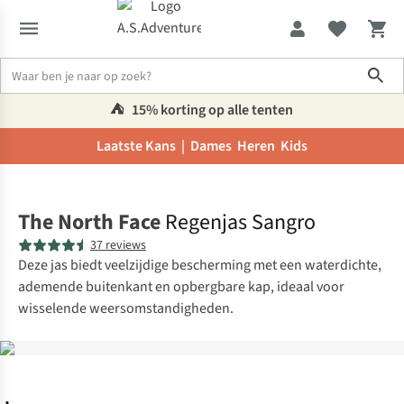
Sho
⛺️
15% korting op alle tenten
Laatste Kans |
Dames
Heren
Kids
Home
The North Face
Regenjas Sangro
37 reviews
Deze jas biedt veelzijdige bescherming met een waterdichte,
ademende buitenkant en opbergbare kap, ideaal voor
wisselende weersomstandigheden.