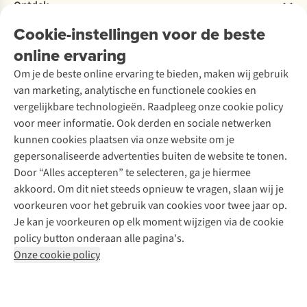
Bestelling herroepen
Ontdek
Over Ayacucho
Tweedehands
Onderhoud en herstellingen
Onze winkels
Cookie-instellingen voor de beste
Ski-onderhoud
A.S.Magazine
Garantie
Over A.S.Adventure
Wasservice
online ervaring
Podcast
Contact
Toegankelijkheidsverklaring
Schoenonderhoud
Explore Academy
Om je de beste online ervaring te bieden, maken wij gebruik
Schoenherstelling
Explore Camp
van marketing, analytische en functionele cookies en
Meld je aan voor de nieuwsbrief
Kledingherstelling
Gear Check
vergelijkbare technologieën. Raadpleeg onze cookie policy
Retouches
Inspiratie & advies
voor meer informatie. Ook derden en sociale netwerken
Voor bedrijven
Follow us
kunnen cookies plaatsen via onze website om je
gepersonaliseerde advertenties buiten de website te tonen.
Door “Alles accepteren” te selecteren, ga je hiermee
akkoord. Om dit niet steeds opnieuw te vragen, slaan wij je
voorkeuren voor het gebruik van cookies voor twee jaar op.
Je kan je voorkeuren op elk moment wijzigen via de cookie
Disclaimer
Privacy Policy
Algemene voorwaarden
policy button onderaan alle pagina's.
Cookie Policy
Onze cookie policy
Retail Concepts NV,
Smallandlaan 9,
B-2660 Hoboken
team@asadventure.com
+32 (0)3 828 30 15