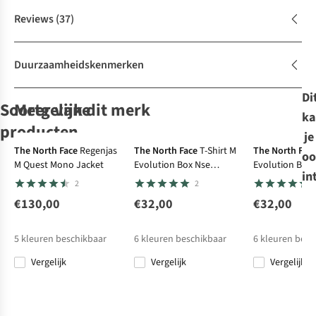
Reviews
(37)
Duurzaamheidskenmerken
Di
Soortgelijke
Meer van dit merk
ka
De keuze van A.S.
producten
De keuze van
je
Expert review
A.S.
-30%
The North Face
Regenjas
The North Face
T-Shirt M
The North Fac
oo
M Quest Mono Jacket
Evolution Box Nse
Evolution Box
Rab
Jack Wolfskin
Regenjas
Vaude
Vaude
Jack Wolfskin
Regenjas
Regenjas
in
Regular Short Sleeve
Regular Short 
2
2
Firewall Jacket
Regenjas
Elope II
Rosemoor II
Regenjas Jasper
Tempest 2L Jkt M
2L Jacket
€130,00
€32,00
€32,00
4
23
2
11
13
€200,00
€159,95
€240,00
€160,00
€240,00
5
kleuren beschikbaar
6
kleuren beschikbaar
6
kleuren besc
€168,00
Vergelijk
Vergelijk
Vergelijk
DWR-
DWR-
DWR-
DWR-
DWR-
behandeling
behandeling
behandeling
behandeling
behandeling