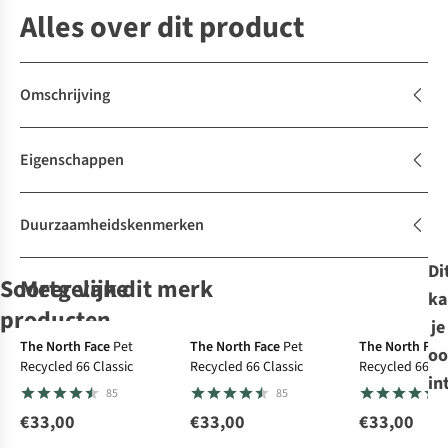
Alles over dit product
Omschrijving
Eigenschappen
Duurzaamheidskenmerken
Di
Soortgelijke
Meer van dit merk
ka
producten
je
The North Face
Pet
The North Face
Pet
The North Fac
oo
Recycled 66 Classic
Recycled 66 Classic
Recycled 66 Cl
Patagonia
Patagonia
Patagonia
Fjällräven
Pet P-
Pet P-
Pet P-
Pet
in
85
85
6 Logo Trucker
6 Logo Trucker
6 Logo Trucker
Fjällräven
Hat
Hat
Hat
Långtradarkeps
€33,00
€33,00
€33,00
36
36
36
7