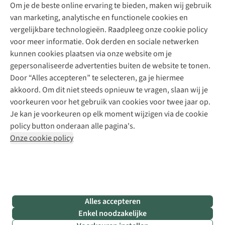
Explore Academy
Om je de beste online ervaring te bieden, maken wij gebruik
Schoenherstelling
Explore Camp
van marketing, analytische en functionele cookies en
Meld je aan voor de nieuwsbrief
Kledingherstelling
Gear Check
vergelijkbare technologieën. Raadpleeg onze cookie policy
Retouches
Inspiratie & advies
voor meer informatie. Ook derden en sociale netwerken
Voor bedrijven
Follow us
kunnen cookies plaatsen via onze website om je
gepersonaliseerde advertenties buiten de website te tonen.
Door “Alles accepteren” te selecteren, ga je hiermee
akkoord. Om dit niet steeds opnieuw te vragen, slaan wij je
voorkeuren voor het gebruik van cookies voor twee jaar op.
Je kan je voorkeuren op elk moment wijzigen via de cookie
Disclaimer
Privacy Policy
Algemene voorwaarden
policy button onderaan alle pagina's.
Cookie Policy
Onze cookie policy
Retail Concepts NV,
Smallandlaan 9,
B-2660 Hoboken
team@asadventure.com
+32 (0)3 828 30 15
BTW BE 0416.762.280
Alles accepteren
Enkel noodzakelijke