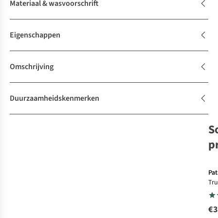
Materiaal & wasvoorschrift
Eigenschappen
Omschrijving
Duurzaamheidskenmerken
S
p
Pat
Tru
€3