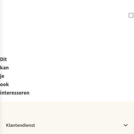
Dit
kan
je
ook
interesseren
Klantendienst