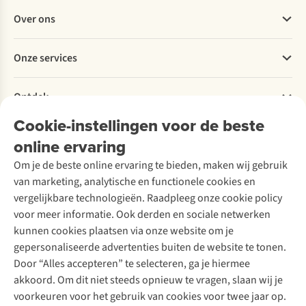
Veelgestelde vragen
Over ons
Bestellen
Betalen
Werken bij A.S.Adventure
Onze services
Levering
Explore More
Retourneren
Verantwoord ondernemen
Verhuur / Skiverhuur
Bestelling herroepen
Ontdek
Over Ayacucho
Tweedehands
Onderhoud en herstellingen
Onze winkels
Cookie-instellingen voor de beste
Ski-onderhoud
A.S.Magazine
Garantie
Over A.S.Adventure
Wasservice
online ervaring
Podcast
Contact
Toegankelijkheidsverklaring
Schoenonderhoud
Explore Academy
Om je de beste online ervaring te bieden, maken wij gebruik
Schoenherstelling
Explore Camp
van marketing, analytische en functionele cookies en
Meld je aan voor de nieuwsbrief
Kledingherstelling
Gear Check
vergelijkbare technologieën. Raadpleeg onze cookie policy
Retouches
Inspiratie & advies
voor meer informatie. Ook derden en sociale netwerken
Voor bedrijven
Follow us
kunnen cookies plaatsen via onze website om je
gepersonaliseerde advertenties buiten de website te tonen.
Door “Alles accepteren” te selecteren, ga je hiermee
akkoord. Om dit niet steeds opnieuw te vragen, slaan wij je
voorkeuren voor het gebruik van cookies voor twee jaar op.