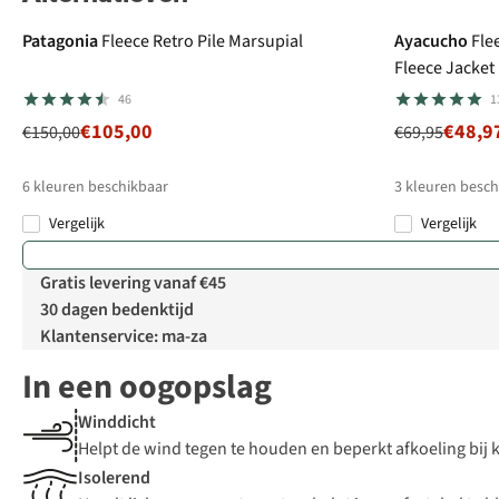
Patagonia
Fleece Retro Pile Marsupial
Ayacucho
Fle
Fleece Jacket
46
1
€105,00
€48,9
€150,00
€69,95
6
kleuren beschikbaar
3
kleuren besch
Vergelijk
Vergelijk
%
%
Gratis levering vanaf €45
30 dagen bedenktijd
Klantenservice: ma-za
In een oogopslag
Winddicht
Helpt de wind tegen te houden en beperkt afkoeling bi
Isolerend