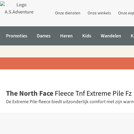
Onze diensten
Onze winkels
Onze exp
Promoties
Dames
Heren
Kids
Wandelen
K
Home
Fleece Tnf Extreme Pile Fz
The North Face
Fleece Tnf Extreme Pile Fz
De Extreme Pile-fleece biedt uitzonderlijk comfort met zijn war