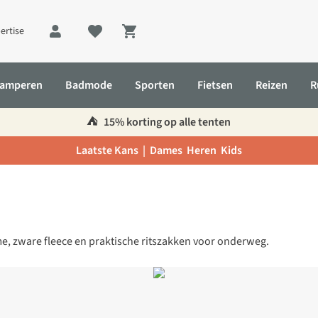
ertise
Shopping cart
amperen
Badmode
Sporten
Fietsen
Reizen
R
⛺️
15% korting op alle tenten
Laatste Kans |
Dames
Heren
Kids
me, zware fleece en praktische ritszakken voor onderweg.