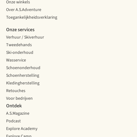
Onze winkels
Over A.S.Adventure
Toegankelijkheidsverklaring
Onze services
Verhuur / Skiverhuur
Tweedehands
Ski-onderhoud
Wasservice
Schoenonderhoud
Schoenherstelling
Kledingherstelling
Retouches
Voor bedrijven
Ontdek
A.S.Magazine
Podcast
Explore Academy
Explore Camp