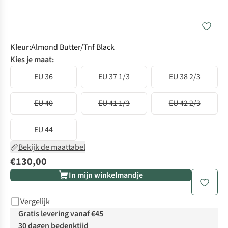
Kleur
:
Almond Butter/Tnf Black
Kies je maat:
EU 36
EU 37 1/3
EU 38 2/3
EU 40
EU 41 1/3
EU 42 2/3
EU 44
Bekijk de maattabel
€130,00
In mijn winkelmandje
Vergelijk
Gratis levering vanaf €45
30 dagen bedenktijd