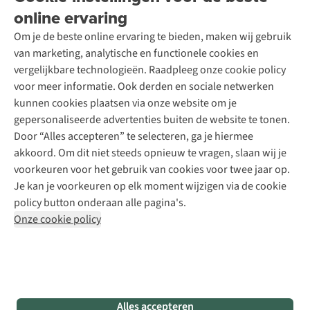
Over A.S.Adventure
Wasservice
online ervaring
Podcast
Contact
Toegankelijkheidsverklaring
Schoenonderhoud
Explore Academy
Om je de beste online ervaring te bieden, maken wij gebruik
Schoenherstelling
Explore Camp
van marketing, analytische en functionele cookies en
Meld je aan voor de nieuwsbrief
Kledingherstelling
Gear Check
vergelijkbare technologieën. Raadpleeg onze cookie policy
Retouches
Inspiratie & advies
voor meer informatie. Ook derden en sociale netwerken
Voor bedrijven
Follow us
kunnen cookies plaatsen via onze website om je
gepersonaliseerde advertenties buiten de website te tonen.
Door “Alles accepteren” te selecteren, ga je hiermee
akkoord. Om dit niet steeds opnieuw te vragen, slaan wij je
voorkeuren voor het gebruik van cookies voor twee jaar op.
Je kan je voorkeuren op elk moment wijzigen via de cookie
Disclaimer
Privacy Policy
Algemene voorwaarden
policy button onderaan alle pagina's.
Cookie Policy
Onze cookie policy
Retail Concepts NV,
Smallandlaan 9,
B-2660 Hoboken
team@asadventure.com
+32 (0)3 828 30 15
BTW BE 0416.762.280
Alles accepteren