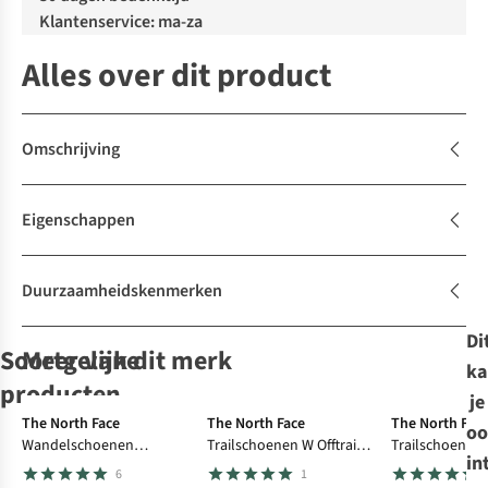
Klantenservice: ma-za
Alles over dit product
Omschrijving
Eigenschappen
Duurzaamheidskenmerken
Di
Soortgelijke
Meer van dit merk
ka
Gore-Tex
Gore-Tex
Ultralig
producten
je
-30%
The North Face
The North Face
The North Fac
oo
Wandelschoenen
Trailschoenen W Offtrail
Trailschoenen 
Sorel
Sorel
Sorel
Après-Ski
ANTARCTICA
Après-Ski
Après-Ski
in
Hedgehog Mid Gore-Tex
Tr Gore-Tex
Enduris 4
6
1
Laarzen
Laarzen
Laarzen
Après-Ski