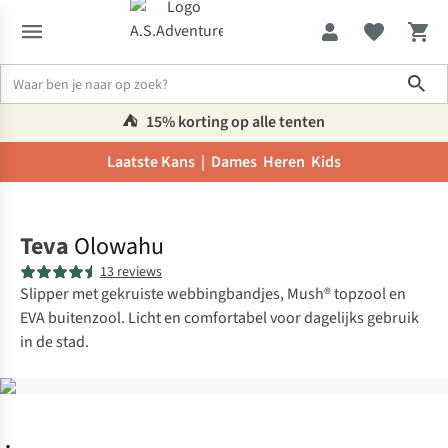
Sho
⛺️
15% korting op alle tenten
Laatste Kans |
Dames
Heren
Kids
Home
Teva
Olowahu
13 reviews
Slipper met gekruiste webbingbandjes, Mush® topzool en
EVA buitenzool. Licht en comfortabel voor dagelijks gebruik
in de stad.