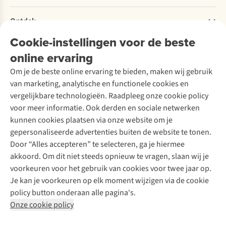
Retourneren
Verantwoord ondernemen
Verhuur / Skiverhuur
Bestelling herroepen
Ontdek
Over Ayacucho
Tweedehands
Onderhoud en herstellingen
Onze winkels
Cookie-instellingen voor de beste
Ski-onderhoud
A.S.Magazine
Garantie
Over A.S.Adventure
Wasservice
online ervaring
Podcast
Contact
Toegankelijkheidsverklaring
Schoenonderhoud
Explore Academy
Om je de beste online ervaring te bieden, maken wij gebruik
Schoenherstelling
Explore Camp
van marketing, analytische en functionele cookies en
Meld je aan voor de nieuwsbrief
Kledingherstelling
Gear Check
vergelijkbare technologieën. Raadpleeg onze cookie policy
Retouches
Inspiratie & advies
voor meer informatie. Ook derden en sociale netwerken
Voor bedrijven
Follow us
kunnen cookies plaatsen via onze website om je
gepersonaliseerde advertenties buiten de website te tonen.
Door “Alles accepteren” te selecteren, ga je hiermee
akkoord. Om dit niet steeds opnieuw te vragen, slaan wij je
voorkeuren voor het gebruik van cookies voor twee jaar op.
Je kan je voorkeuren op elk moment wijzigen via de cookie
Disclaimer
Privacy Policy
Algemene voorwaarden
policy button onderaan alle pagina's.
Cookie Policy
Onze cookie policy
Retail Concepts NV,
Smallandlaan 9,
B-2660 Hoboken