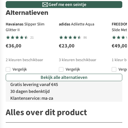
Geef me een seintje
Alternatieven
Havaianas
Slipper Slim
adidas
Adilette Aqua
FREEDOM
Glitter II
Slide Meta
21
86
€36,00
€23,00
€49,00
2
kleuren beschikbaar
3
kleuren beschikbaar
1
kleur b
Vergelijk
Vergelijk
Verge
Bekijk alle alternatieven
Gratis levering vanaf €45
30 dagen bedenktijd
Klantenservice: ma-za
Alles over dit product