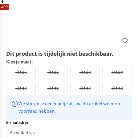
-40%
Dit product is tijdelijk niet beschikbaar.
Kies je maat:
EU 36
EU 37
EU 38
EU 39
EU 40
EU 41
EU 42
EU 43
We sturen je een mailtje als we dit artikel weer op 
voorraad hebben.
E-mailadres