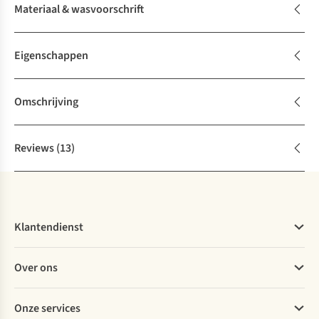
Materiaal & wasvoorschrift
Eigenschappen
Omschrijving
Reviews
(13)
Klantendienst
Veelgestelde vragen
Over ons
Bestellen
Betalen
Werken bij A.S.Adventure
Onze services
Levering
Explore More