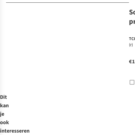
S
p
TCI
(r)
€1
Dit
kan
je
ook
interesseren