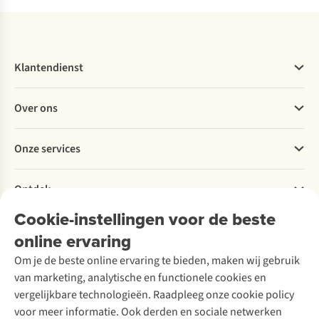
Klantendienst
Veelgestelde vragen
Over ons
Bestellen
Betalen
Werken bij A.S.Adventure
Onze services
Levering
Explore More
Retourneren
Verantwoord ondernemen
Verhuur / Skiverhuur
Bestelling herroepen
Ontdek
Over Ayacucho
Tweedehands
Onderhoud en herstellingen
Onze winkels
Cookie-instellingen voor de beste
Ski-onderhoud
A.S.Magazine
Garantie
Over A.S.Adventure
Wasservice
online ervaring
Podcast
Contact
Toegankelijkheidsverklaring
Schoenonderhoud
Explore Academy
Om je de beste online ervaring te bieden, maken wij gebruik
Schoenherstelling
Explore Camp
van marketing, analytische en functionele cookies en
Meld je aan voor de nieuwsbrief
Kledingherstelling
Gear Check
vergelijkbare technologieën. Raadpleeg onze cookie policy
Retouches
Inspiratie & advies
voor meer informatie. Ook derden en sociale netwerken